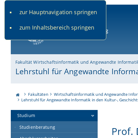
zur Hauptnavigation springen
www.uni-bamberg.de
univis.uni-bamberg.de
fis.u
zum Inhaltsbereich springen
Universität Bamberg
Fakultät Wirtschaftsinformatik und Angewandte Informati
Lehrstuhl für Angewandte Informa
Fakultäten
Wirtschaftsinformatik und Angewandte Info
Lehrstuhl für Angewandte Informatik in den Kultur-, Geschich
Studium
Studienberatung
Prof.