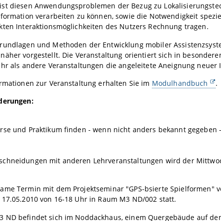
st diesen Anwendungsproblemen der Bezug zu Lokalisierungstech
formation verarbeiten zu können, sowie die Notwendigkeit spezi
kten Interaktionsmöglichkeiten des Nutzers Rechnung tragen.
rundlagen und Methoden der Entwicklung mobiler Assistenzsyste
näher vorgestellt. Die Veranstaltung orientiert sich in besonde
hr als andere Veranstaltungen die angeleitete Aneignung neuer I
rmationen zur Veranstaltung erhalten Sie im
Modulhandbuch
.
derungen:
se und Praktikum finden - wenn nicht anders bekannt gegeben - 
chneidungen mit anderen Lehrveranstaltungen wird der Mittwoc
ame Termin mit dem Projektseminar "GPS-bsierte Spielformen" von
 17.05.2010 von 16-18 Uhr in Raum M3 ND/002 statt.
 ND befindet sich im Noddackhaus, einem Quergebäude auf de