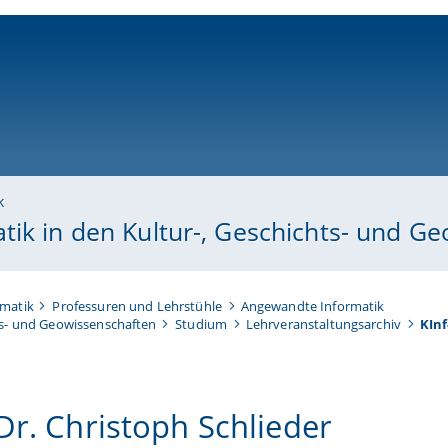
ni-bamberg.de
k
tik in den Kultur-, Geschichts- und G
rmatik
Professuren und Lehrstühle
Angewandte Informatik
ts- und Geowissenschaften
Studium
Lehrveranstaltungsarchiv
KInf
 Dr. Christoph Schlieder