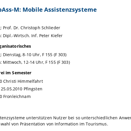
bAss-M: Mobile Assistenzsysteme
: Prof. Dr. Christoph Schlieder
 Dipl.-Wirtsch. Inf. Peter Kiefer
ganisatorisches
: Dienstag, 8-10 Uhr,
F 155
(F 303)
: Mittwoch,
12-14 Uhr
,
F 155
(F 303)
rei im Semester
0 Christi Himmelfahrt
s 25.05.2010 Pfingsten
10 Fronleichnam
stenzsysteme unterstützen Nutzer bei so unterschiedlichen Anwe
swahl von Präsentation von Information im Tourismus.