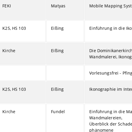
FEKI
Matyas
Mobile Mapping Sys
K25, HS 103
Eißing
Einführung in die Ik
Kirche
Eißing
Die Dominikanerkirc
Wandmalerei, Ikonog
Vorlesungsfrei - Pfin
K25, HS 103
Eißing
Ikonographie im Int
Kirche
Fundel
Einführung in die Ma
Wandmalereien,
Überblick der Schad
phänomene