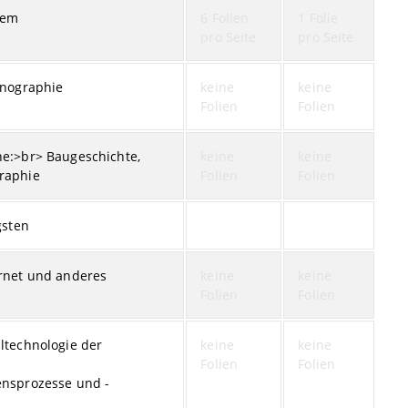
tem
6 Folien
1 Folie
pro Seite
pro Seite
onographie
keine
keine
Folien
Folien
he:>br> Baugeschichte,
keine
keine
raphie
Folien
Folien
gsten
ernet und anderes
keine
keine
Folien
Folien
ltechnologie der
keine
keine
Folien
Folien
ensprozesse und -