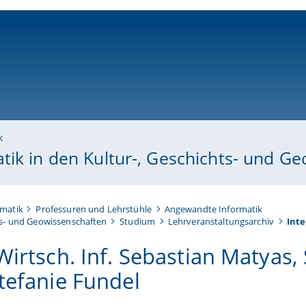
ni-bamberg.de
k
tik in den Kultur-, Geschichts- und G
rmatik
Professuren und Lehrstühle
Angewandte Informatik
ts- und Geowissenschaften
Studium
Lehrveranstaltungsarchiv
Inte
Wirtsch. Inf. Sebastian Matyas, 
Stefanie Fundel