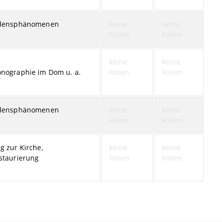
adensphänomenen
keine
keine
Folien
Folien
keine
keine
nographie im Dom u. a.
Folien
Folien
adensphänomenen
keine
keine
Folien
Folien
 zur Kirche,
keine
keine
staurierung
Folien
Folien