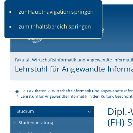
zur Hauptnavigation springen
www.uni-bamberg.de
univis.uni-bamberg.de
fis.u
zum Inhaltsbereich springen
Universität Bamberg
Fakultät Wirtschaftsinformatik und Angewandte Informati
Lehrstuhl für Angewandte Informa
Fakultäten
Wirtschaftsinformatik und Angewandte Info
Lehrstuhl für Angewandte Informatik in den Kultur-, Geschich
Dipl.-
Studium
(FH) 
Studienberatung