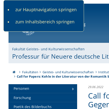
zur Hauptnavigation springen
www.uni-bamberg.de
univis.uni-bamberg.de
fis.u
zum Inhaltsbereich springen
Universität Bamberg
Fakultät Geistes- und Kulturwissenschaften
Professur für Neuere deutsche Lit
Fakultäten
Geistes- und Kulturwissenschaften
Institu
Call for Papers: Kohle in der Literatur von der Romantik 
29.06.2022
Personen
Call f
Forschung
Gege
Poetik des Bilderbuchs