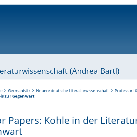
ni-bamberg.de
eraturwissenschaft (Andrea Bartl)
te
Germanistik
Neuere deutsche Literaturwissenschaft
Professur f
bis zur Gegenwart
or Papers: Kohle in der Literat
nwart