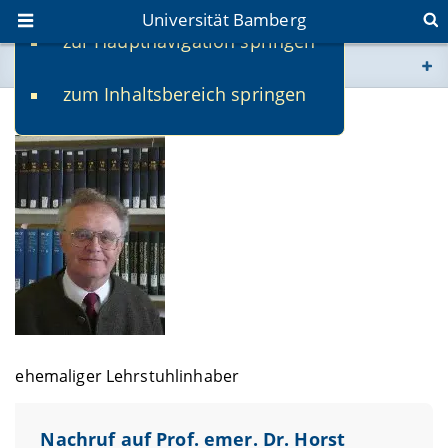
Universität Bamberg
zur Hauptnavigation springen
Sie befinden sich hier:
zum Inhaltsbereich springen
www.uni-bamberg.de
Prof. emeritus Dr. Horst Weigelt †
univis.uni-bamberg.de
fis.uni-bamberg.de
ehemaliger Lehrstuhlinhaber
Nachruf auf Prof. emer. Dr. Horst