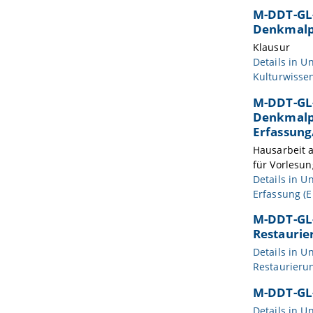
M-DDT-GL-
Denkmalpf
Klausur
Details in
Un
Kulturwisse
M-DDT-GL-
Denkmalpf
Erfassung
Hausarbeit a
für Vorlesu
Details in
Un
Erfassung (
M-DDT-GL-
Restaurie
Details in
Un
Restaurieru
M-DDT-GL-
Details in
Un