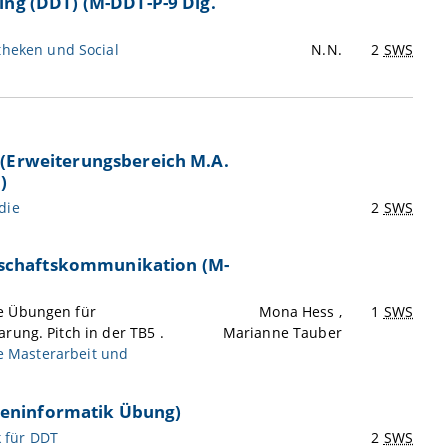
ing (DDT) (M-DDT-P-9 Dig.
theken und Social
N.N.
2
SWS
 (Erweiterungsbereich M.A.
)
die
2
SWS
nschaftskommunikation (M-
ie Übungen für
Mona Hess ,
1
SWS
rung. Pitch in der TB5 .
Marianne Tauber
 Masterarbeit und
ieninformatik Übung)
 für DDT
2
SWS