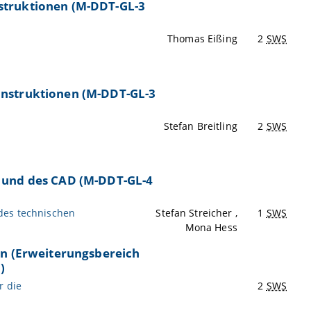
struktionen (M-DDT-GL-3
Thomas Eißing
2
SWS
onstruktionen (M-DDT-GL-3
Stefan Breitling
2
SWS
 und des CAD (M-DDT-GL-4
des technischen
Stefan Streicher ,
1
SWS
Mona Hess
en (Erweiterungsbereich
)
r die
2
SWS