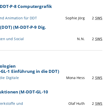
-DDT-P-8 Computergrafik
und Animation für DDT
Sophie Jörg
2
SWS
(DDT) (M-DDT-P-9 Dig.
ken und Social
N.N.
2
SWS
ologien
GL-1 Einführung in die DDT)
ie Digitale
Mona Hess
2
SWS
ruktionen (M-DDT-GL-10
erkstoffe und
Olaf Huth
2
SWS