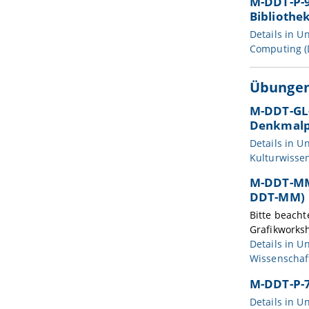
M-DDT-P-9
Bibliothe
Details in
Un
Computing (
Übunge
M-DDT-GL-
Denkmalpf
Details in
Un
Kulturwisse
M-DDT-MM 
DDT-MM)
Bitte beach
Grafikworksh
Details in
Un
Wissenscha
M-DDT-P-7
Details in
Un