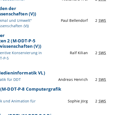
den der
senschaften (V))
nkmal und Umwelt"
Paul Bellendorf
2
SWS
senschaften (V))
der
en 2 (M-DDT-P-5
wissenschaften (V))
entive Konservierung in
Ralf Kilian
2
SWS
T-P-5
Medieninformatik VL)
atik für DDT
Andreas Henrich
2
SWS
 (M-DDT-P-8 Computergrafik
ik und Animation für
Sophie Jörg
2
SWS