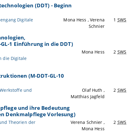
echnologien (DDT) - Beginn
engang Digitale
Mona Hess , Verena
1
SWS
Schnier
hnologien,
GL-1 Einführung in die DDT)
Mona Hess
2
SWS
 die Digitale
truktionen (M-DDT-GL-10
 Werkstoffe und
Olaf Huth ,
2
SWS
Matthias Jagfeld
pflege und ihre Bedeutung
en Denkmalpflege Vorlesung)
und Theorien der
Verena Schnier ,
2
SWS
Mona Hess