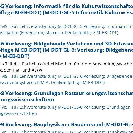
5 Vorlesung: Informatik für die Kulturwissenschaft
lege M-EB-DDT) (M-DDT-GL-5 Informatik Kulturwiss.
ivIS
zur Lehrveranstaltung M-DDT-GL-5 Vorlesung: Informatik fü
nschaften (Erweiterungsbereich Denkmalpflege M-EB-DDT)
6 Vorlesung: Bildgebende Verfahren und 3D-Erfassu
lege M-EB-DDT) (M-DDT-GL-6: Vorlesung: Bildgeben
/ M-EB-DDT)
ls Teil des Portfolios (Arbeitsbericht über die Anwendungswoche 
ng, Seminar und AWW
ivIS
zur Lehrveranstaltung M-DDT-GL-6 Vorlesung: Bildgebende
Erweiterungsbereich M.A. Denkmalpflege M-EB-DDT)
8 Vorlesung: Grundlagen Restaurierungswissenscha
rungswissenschaften)
ivIS
zur Lehrveranstaltung M-DDT-GL-8 Vorlesung: Grundlagen
ngswissenschaften
9 Vorlesung: Bauphysik am Baudenkmal (M-DDT-GL-
ivIS
zur Lehrveranstaltung M-DDT-GL-9 Vorlesung: Bauphysik 