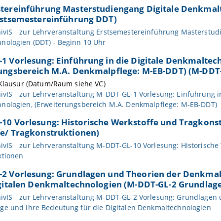
tereinführung Masterstudiengang Digitale Denkmalt
rstsemestereinführung DDT)
ivIS
zur Lehrveranstaltung Erstsemestereinführung Masterstudi
nologien (DDT) - Beginn 10 Uhr
1 Vorlesung: Einführung in die Digitale Denkmaltec
ungsbereich M.A. Denkmalpflege: M-EB-DDT) (M-DDT-
 Klausur (Datum/Raum siehe VC)
ivIS
zur Lehrveranstaltung M-DDT-GL-1 Vorlesung: Einführung in
nologien, (Erweiterungsbereich M.A. Denkmalpflege: M-EB-DDT)
10 Vorlesung: Historische Werkstoffe und Tragkons
e/ Tragkonstruktionen)
ivIS
zur Lehrveranstaltung M-DDT-GL-10 Vorlesung: Historische
ktionen
2 Vorlesung: Grundlagen und Theorien der Denkmal
igitalen Denkmaltechnologien (M-DDT-GL-2 Grundlag
ivIS
zur Lehrveranstaltung M-DDT-GL-2 Vorlesung: Grundlagen 
ge und ihre Bedeutung für die Digitalen Denkmaltechnologien