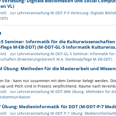
 Vorlesung: Digitale Bibliotheken und Social Comput
ken VL)
ivIS
zur Lehrveranstaltung M-DDT-P-9 Vorlesung: Digitale Biblio
DDT)
n
5 Seminar: Informatik für die Kulturwissenschaften
lege M-EB-DDT) (M-DDT-GL-5 Informatik Kulturwiss.
ivIS
zur Lehrveranstaltung M-DDT-GL-5 Seminar: Informatik für 
nschaften (Erweiterungsbereich M.A. Denkmalpflege M-EB-DDT)
Übung: Methoden für die Masterarbeit und Wisse
ten Sie : kann nur zusammen mit dem Seminar belegt werden. Di
op und Pitch sind in Präsenz verpflichtend. Räume nach Vereinba
ivIS
zur Lehrveranstaltung M-DDT-MM Übung: Methoden für die
ftskommunikation
 Übung: Medieninformatik für DDT (M-DDT-P-7 Med
ivIS
zur Lehrveranstaltung M-DDT-P-7 Übung: Medieninformatik