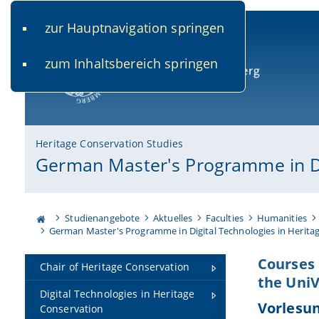
zur Hauptnavigation springen
www.uni-bamberg.de
univis.uni-bamberg.de
fis.u
zum Inhaltsbereich springen
University of Bamberg
Heritage Conservation Studies
German Master's Programme in Dig
Studienangebote
Aktuelles
Faculties
Humanities
German Master's Programme in Digital Technologies in Heritag
Courses 
Chair of Heritage Conservation
the UniV
Digital Technologies in Heritage
Vorlesu
Conservation