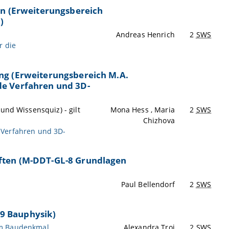
en (Erweiterungsbereich
)
Andreas Henrich
2
SWS
r die
ng (Erweiterungsbereich M.A.
de Verfahren und 3D-
und Wissensquiz) - gilt
Mona Hess , Maria
2
SWS
Chizhova
 Verfahren und 3D-
ften (M-DDT-GL-8 Grundlagen
Paul Bellendorf
2
SWS
9 Bauphysik)
am Baudenkmal
Alexandra Troi
2
SWS