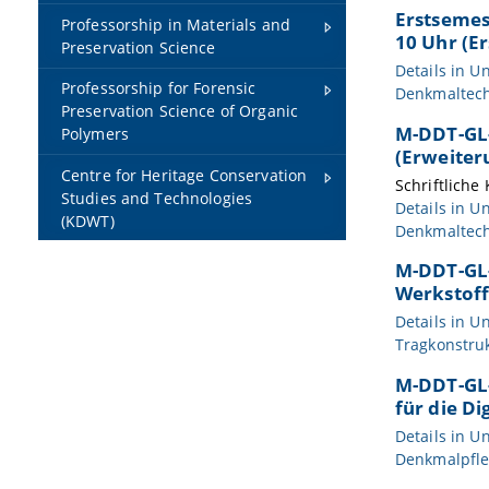
Erstsemes
Professorship in Materials and
10 Uhr (E
Preservation Science
Details in
Un
Professorship for Forensic
Denkmaltech
Preservation Science of Organic
M-DDT-GL-
Polymers
(Erweiter
Centre for Heritage Conservation
Schriftliche
Studies and Technologies
Details in
Un
(KDWT)
Denkmaltech
M-DDT-GL-
Werkstoff
Details in
Un
Tragkonstru
M-DDT-GL-
für die D
Details in
Un
Denkmalpfle