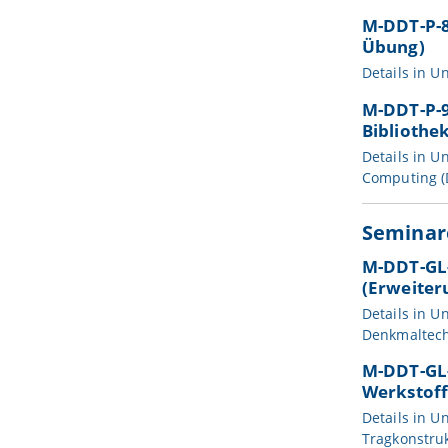
M-DDT-P-8
Übung)
Details in
Un
M-DDT-P-9
Bibliothe
Details in
Un
Computing (
Seminar
M-DDT-GL-
(Erweiter
Details in
Un
Denkmaltech
M-DDT-GL-
Werkstoff
Details in
Un
Tragkonstru