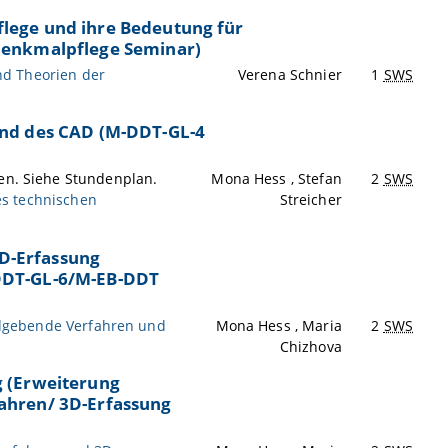
lege und ihre Bedeutung für
Denkmalpflege Seminar)
nd Theorien der
Verena Schnier
1
SWS
und des CAD (M-DDT-GL-4
gen. Siehe Stundenplan.
Mona Hess , Stefan
2
SWS
es technischen
Streicher
D-Erfassung
DDT-GL-6/M-EB-DDT
dgebende Verfahren und
Mona Hess , Maria
2
SWS
Chizhova
g (Erweiterung
ahren/ 3D-Erfassung