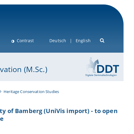
Contrast
Deutsch
English
ation (M.Sc.)
Heritage Conservation Studies
ty of Bamberg (UniVis import) - to open
ge