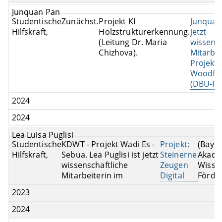
Junquan Pan
Studentische
Zunächst.
Projekt KI
Junquan 
Hilfskraft,
Holzstrukturerkennung.
jetzt
(Leitung Dr. Maria
wissensc
Chizhova).
Mitarbei
Projekt
Woodfea
(DBU-Fö
2024
2024
Lea Luisa Puglisi
Studentische
KDWT - Projekt Wadi Es -
Projekt:
(Bayer
Hilfskraft,
Sebua. Lea Puglisi ist jetzt
Steinerne
Akade
wissenschaftliche
Zeugen
Wisse
Mitarbeiterin im
Digital
Förde
2023
2024