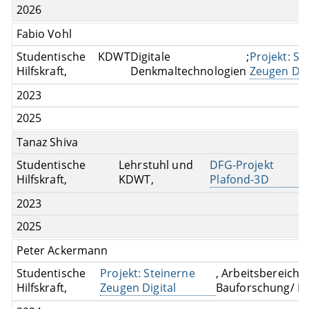
2026
Fabio Vohl
Studentische
KDWT
Digitale
;
Projekt: St
Hilfskraft,
Denkmaltechnologien
Zeugen Digi
2023
2025
Tanaz Shiva
Studentische
Lehrstuhl und
DFG-Projekt
Hilfskraft,
KDWT,
Plafond-3D
2023
2025
Peter Ackermann
Studentische
Projekt: Steinerne
, Arbeitsbereich
Hilfskraft,
Zeugen Digital
Bauforschung/ Ba