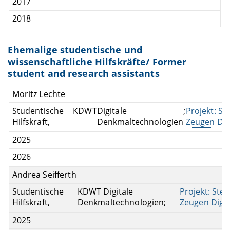
2017
2018
Ehemalige studentische und
wissenschaftliche Hilfskräfte/ Former
student and research assistants
Moritz Lechte
Studentische
KDWT
Digitale
;
Projekt: St
Hilfskraft,
Denkmaltechnologien
Zeugen Digi
2025
2026
Andrea Seifferth
Studentische
KDWT Digitale
Projekt: Ste
Hilfskraft,
Denkmaltechnologien;
Zeugen Digit
2025