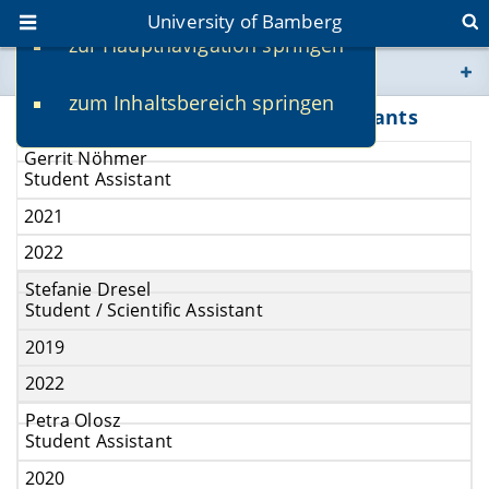
University of Bamberg
zur Hauptnavigation springen
You are here
zum Inhaltsbereich springen
www.uni-bamberg.de
Former student and research assistants
Gerrit Nöhmer
univis.uni-bamberg.de
Student Assistant
2021
fis.uni-bamberg.de
2022
Stefanie Dresel
Student / Scientific Assistant
2019
2022
Petra Olosz
Student Assistant
2020