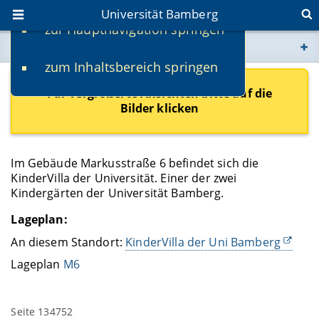
Universität Bamberg
zur Hauptnavigation springen
Sie befinden sich hier:
zum Inhaltsbereich springen
www.uni-bamberg.de
Für vergrößerte Ansichten bitte auf die
Bilder klicken
univis.uni-bamberg.de
fis.uni-bamberg.de
Im Gebäude Markusstraße 6 befindet sich die
KinderVilla der Universität. Einer der zwei
Kindergärten der Universität Bamberg.
Lageplan:
An diesem Standort:
KinderVilla der Uni Bamberg
Lageplan
M6
Seite 134752