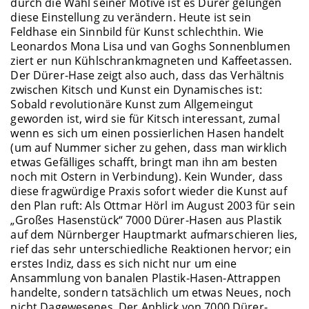
durch die Wahl seiner Motive ist es Dürer gelungen
diese Einstellung zu verändern. Heute ist sein
Feldhase ein Sinnbild für Kunst schlechthin. Wie
Leonardos Mona Lisa und van Goghs Sonnenblumen
ziert er nun Kühlschrankmagneten und Kaffeetassen.
Der Dürer-Hase zeigt also auch, dass das Verhältnis
zwischen Kitsch und Kunst ein Dynamisches ist:
Sobald revolutionäre Kunst zum Allgemeingut
geworden ist, wird sie für Kitsch interessant, zumal
wenn es sich um einen possierlichen Hasen handelt
(um auf Nummer sicher zu gehen, dass man wirklich
etwas Gefälliges schafft, bringt man ihn am besten
noch mit Ostern in Verbindung). Kein Wunder, dass
diese fragwürdige Praxis sofort wieder die Kunst auf
den Plan ruft: Als Ottmar Hörl im August 2003 für sein
„Großes Hasenstück“ 7000 Dürer-Hasen aus Plastik
auf dem Nürnberger Hauptmarkt aufmarschieren lies,
rief das sehr unterschiedliche Reaktionen hervor; ein
erstes Indiz, dass es sich nicht nur um eine
Ansammlung von banalen Plastik-Hasen-Attrappen
handelte, sondern tatsächlich um etwas Neues, noch
nicht Dagewesenes. Der Anblick von 7000 Dürer-