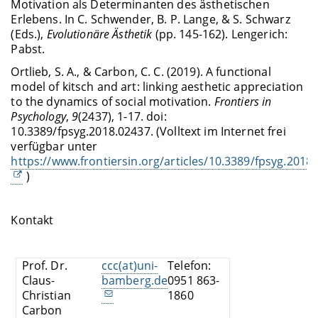
Motivation als Determinanten des ästhetischen
Erlebens. In C. Schwender, B. P. Lange, & S. Schwarz
(Eds.),
Evolutionäre Ästhetik
(pp. 145-162).
Lengerich:
Pabst.
Ortlieb, S. A., & Carbon, C. C. (2019). A functional
model of kitsch and art: linking aesthetic appreciation
to the dynamics of social motivation.
Frontiers in
Psychology
,
9
(2437), 1-17. doi:
10.3389/fpsyg.2018.02437. (Volltext im Internet frei
verfügbar unter
https://www.frontiersin.org/articles/10.3389/fpsyg.2018.
)
Kontakt
Prof. Dr.
ccc(at)uni-
Telefon:
Claus-
bamberg.de
0951 863-
Christian
1860
Carbon