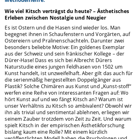
Wie viel Kitsch verträgst du heute? – Ästhetisches
Erleben zwischen Nostalgie und Neugier
Es ist Ostern und die Hasen sind wieder los. Man
begegnet ihnen in Schaufenstern und Vorgärten, auf
Ostereiern und Pralinenschachteln. Darunter zwei
besonders beliebte Motive: Ein goldenes Exemplar
aus der Schweiz und sein fränkischer Kollege – der
Dürer-Hase! Dass es sich bei Albrecht Dürers
Naturstudie eines jungen Feldhasen von 1502 um
Kunst handelt, ist unzweifelhaft. Aber gilt das auch für
die serienmäßig hergestellten Doppelgänger aus
Plastik? Solche Chimären aus Kunst und „Kunst-stoff“
werfen eine Reihe von interessanten Fragen auf: Wo
hört Kunst auf und wo fängt Kitsch an? Warum ist
unser Verhältnis zu Kitsch so ambivalent? Obwohl wir
ihn als trivial und sentimental ablehnen, erliegen wir
seinem Zauber trotzdem von Zeit zu Zeit. Und warum
spielt Kitsch in der empirischen Ästhetikforschung
bislang kaum eine Rolle? Mit einem kürzlich
veröffentlichten Modell haben die Psychologen und