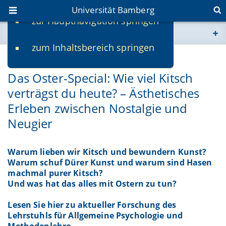
Universität Bamberg
zur Hauptnavigation springen
Sie befinden sich hier:
zum Inhaltsbereich springen
www.uni-bamberg.de
16.04.2019
-
Claus-Christian Carbon
Das Oster-Special: Wie viel Kitsch
univis.uni-bamberg.de
verträgst du heute? – Ästhetisches
Erleben zwischen Nostalgie und
fis.uni-bamberg.de
Neugier
Warum lieben wir Kitsch und bewundern Kunst?
Warum schuf Dürer Kunst und warum sind Hasen
machmal purer Kitsch?
Und was hat das alles mit Ostern zu tun?
Lesen Sie hier zu aktueller Forschung des
Lehrstuhls für Allgemeine Psychologie und
Methodenlehre.