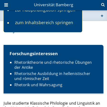
Universität Bamberg
zur Hauptnavigation springen
Sie befinden sich hier:
zum Inhaltsbereich springen
www.uni-bamberg.de
Dr. Julie Dainville
univis.uni-bamberg.de
fis.uni-bamberg.de
Forschungsinteressen
Rhetoriktheorie und rhetorische Übungen
der Antike
Rhetorische Ausbildung in hellenistischer
und römischer Zeit
Rhetorik und Wahrsagung
Julie studierte Klassische Philologie und Linguistik an