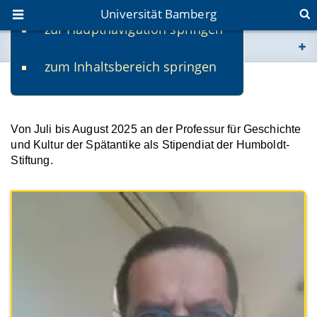
Universität Bamberg
zur Hauptnavigation springen
Sie befinden sich hier:
zum Inhaltsbereich springen
www.uni-bamberg.de
Prof. Dr. Uri Yiftach
univis.uni-bamberg.de
Von Juli bis August 2025 an der Professur für Geschichte
und Kultur der Spätantike als Stipendiat der Humboldt-
fis.uni-bamberg.de
Stiftung.