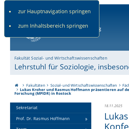
zur Hauptnavigation springen
www.uni-bamberg.de
univis.uni-bamberg.de
fis.u
zum Inhaltsbereich springen
Universität Bamberg
Fakultät Sozial- und Wirtschaftswissenschaften
Lehrstuhl für Soziologie, insbeson
Fakultäten
Sozial- und Wirtschaftswissenschaften
Fäc
Lukas Kroher und Rasmus Hoffmann präsentieren auf der
Forschung (MPIDR) in Rostock
18.11.2025
Sekretariat
Lukas
Prof. Dr. Rasmus Hoffmann
Konfe