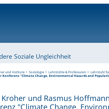
ni-bamberg.de
dere Soziale Ungleichheit
her und Institute
Soziologie
Lehrstühle & Professuren
Lehrstuhl fü
 Konferenz "Climate Change, Environmental Hazards and Populati
 Kroher und Rasmus Hoffmann 
renz "Climate Change, Enviro