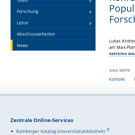
Team
Popul
Forschung
Forsc
Lehre
Abschlussarbeiten
Lukas Krohe
News
am Max-Planc
extreme wea
Seite 58978
Kontakt
Zentrale Online-Services
Bamberger Katalog (Universitätsbibliothek)