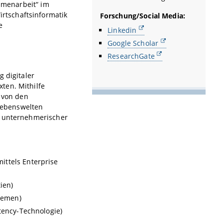
ammenarbeit“ im
rtschaftsinformatik
Forschung/Social Media:
e
Linkedin
Google Scholar
ResearchGate
 digitaler
ten. Mithilfe
n von den
Lebenswelten
, unternehmerischer
ittels Enterprise
ien)
stemen)
tency-Technologie)