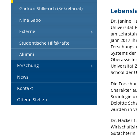
Gudrun Stilkerich (Sekretariat)
Lebensl
Nina Sabo
Dr. Janine H
Universität 
Externe
am Lehrstuhl
Jahr 2017 i
Studentische Hilfskräfte
Forschungsau
Systems der 
Alumni
Oberassisten
Forschung
Universität 
School der U
News
Die Forschu
Kontakt
Charakter au
Soziologie u
Offene Stellen
Deloitte Sch
wurden in ve
Dr. Hacker f
Wirtschaftsi
Gutachterin 