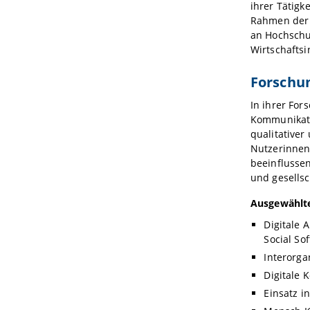
ihrer Tätigk
Rahmen der 
an Hochschul
Wirtschaftsi
Forschu
In ihrer For
Kommunikatio
qualitativer
Nutzerinnen
beeinflusse
und gesellsc
Ausgewählt
Digitale 
Social So
Interorga
Digitale 
Einsatz i