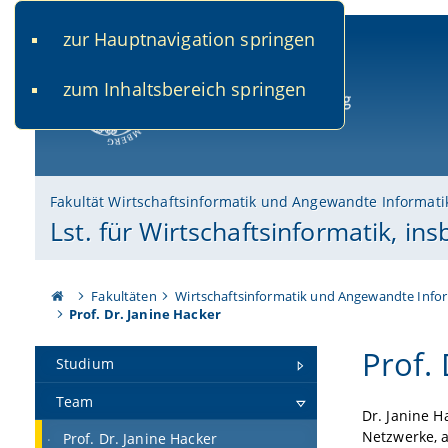
zur Hauptnavigation springen
www.uni-bamberg.de
univis.uni-bamberg.de
fis.u
zum Inhaltsbereich springen
Universität Bamberg
Fakultät Wirtschaftsinformatik und Angewandte Informati
Lst. für Wirtschaftsinformatik, in
Fakultäten
Wirtschaftsinformatik und Angewandte Info
Prof. Dr. Janine Hacker
Prof.
Studium
Team
Dr. Janine H
Netzwerke, 
Prof. Dr. Janine Hacker