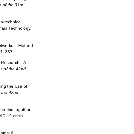
 of the 31st
o-technical
hain Technology.
 Networks – Method
67–387
 Research - A
s of the 42nd
ing the Use of
 the 42nd
y in this together –
D-19 crisis.
Teams: A