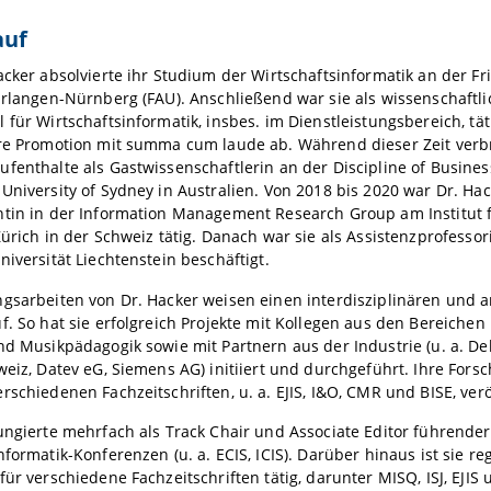
auf
acker absolvierte ihr Studium der Wirtschaftsinformatik an der Fr
Erlangen-Nürnberg (FAU). Anschließend war sie als wissenschaftli
 für Wirtschaftsinformatik, insbes. im Dienstleistungsbereich, tä
hre Promotion mit summa cum laude ab. Während dieser Zeit verb
fenthalte als Gastwissenschaftlerin an der Discipline of Busines
University of Sydney in Australien. Von 2018 bis 2020 war Dr. Hac
tin in der Information Management Research Group am Institut f
Zürich in der Schweiz tätig. Danach war sie als Assistenzprofesso
niversität Liechtenstein beschäftigt.
ngsarbeiten von Dr. Hacker weisen einen interdisziplinären und
f. So hat sie erfolgreich Projekte mit Kollegen aus den Bereichen 
nd Musikpädagogik sowie mit Partnern aus der Industrie (u. a. Delo
weiz, Datev eG, Siemens AG) initiiert und durchgeführt. Ihre For
rschiedenen Fachzeitschriften, u. a. EJIS, I&O, CMR und BISE, verö
ungierte mehrfach als Track Chair und Associate Editor führender
nformatik-Konferenzen (u. a. ECIS, ICIS). Darüber hinaus ist sie re
für verschiedene Fachzeitschriften tätig, darunter MISQ, ISJ, EJIS