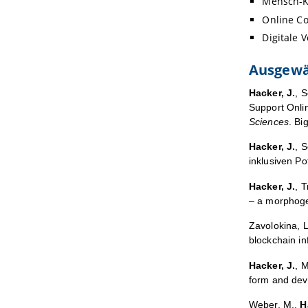
Mensch-KI
Online C
Digitale 
Ausgewä
Hacker
, J.
, 
Support Onli
Sciences
.
Big
Hacker, J.
, 
inklusiven P
Hacker, J.
, T
– a morphog
Zavolokina, L
blockchain i
Hacker, J.
, 
form and dev
Weber, M.,
H