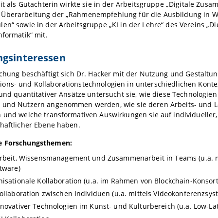
eit als Gutachterin wirkte sie in der Arbeitsgruppe „Digitale Zus
Überarbeitung der „Rahmenempfehlung für die Ausbildung in Wi
en“ sowie in der Arbeitsgruppe „KI in der Lehre“ des Vereins „Di
nformatik“ mit.
ngsinteressen
schung beschäftigt sich Dr. Hacker mit der Nutzung und Gestaltung
ns- und Kollaborationstechnologien in unterschiedlichen Kontex
 und quantitativer Ansätze untersucht sie, wie diese Technologie
 und Nutzern angenommen werden, wie sie deren Arbeits- und 
n und welche transformativen Auswirkungen sie auf individueller
haftlicher Ebene haben.
e Forschungsthemen:
Arbeit, Wissensmanagement und Zusammenarbeit in Teams (u.a. m
ftware)
nisationale Kollaboration (u.a. im Rahmen von Blockchain-Konsort
Kollaboration zwischen Individuen (u.a. mittels Videokonferenzsy
nnovativer Technologien im Kunst- und Kulturbereich (u.a. Low-La