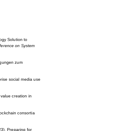
ogy Solution to
nference on System
legungen zum
prise social media use
 value creation in
ockchain consortia
23).
Preparing for