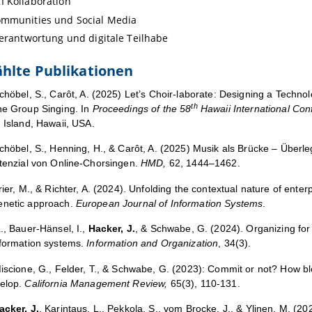
 Kollaboration
ommunities und Social Media
Verantwortung und digitale Teilhabe
hlte Publikationen
Schöbel, S., Carôt, A. (2025) Let’s Choir-laborate: Designing a Technol
th
ne Group Singing. In
Proceedings of the 58
Hawaii International Co
 Island, Hawaii, USA.
Schöbel, S., Henning, H., & Carôt, A. (2025) Musik als Brücke – Über
otenzial von Online-Chorsingen.
HMD,
62, 1444–1462.
rier, M., & Richter, A. (2024).
Unfolding the contextual nature of enter
enetic approach.
European Journal of Information Systems
.
., Bauer-Hänsel, I.,
Hacker, J.
, & Schwabe, G. (2024).
Organizing for
nformation systems.
Information and Organization
, 34(3).
Miscione, G., Felder, T., & Schwabe, G. (2023): Commit or not?
How bl
elop.
California Management Review,
65(3), 110-131.
acker, J.
, Karintaus, L., Pekkola, S., vom Brocke, J., & Ylinen, M. (20