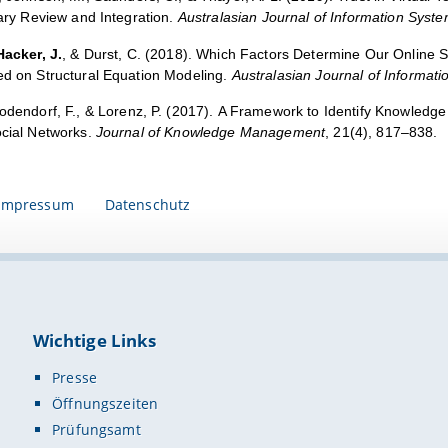
nary Review and Integration.
Australasian Journal of Information Syst
Hacker, J.
, & Durst, C. (2018).
Which Factors Determine Our Online So
ed on Structural Equation Modeling.
Australasian Journal of Informat
Bodendorf, F., & Lorenz, P. (2017).
A Framework to Identify Knowledge 
ocial Networks.
Journal of Knowledge Management
, 21(4), 817–838.
Impressum
Datenschutz
Wichtige Links
Presse
Öffnungszeiten
Prüfungsamt