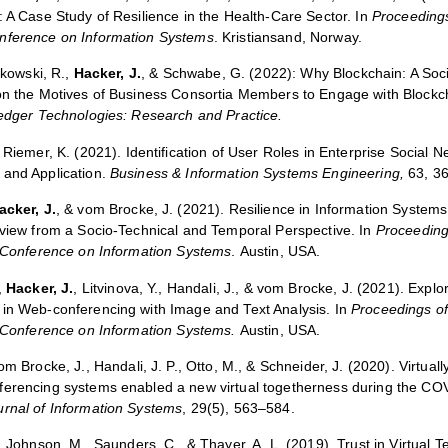
 A Case Study of Resilience in the Health-Care Sector. In
Proceedings
ference on Information Systems
.
Kristiansand, Norway.
lkowski, R.,
Hacker, J.
, & Schwabe, G. (2022): Why Blockchain: A Soci
on the Motives of Business Consortia Members to Engage with Blockc
Ledger Technologies: Research and Practice.
& Riemer, K. (2021). Identification of User Roles in Enterprise Social
and Application.
Business & Information Systems Engineering,
63, 3
acker, J.
, & vom Brocke, J. (2021).
Resilience
in Information Systems
eview from a Socio-Technical and Temporal Perspective. In
Proceeding
l Conference on Information Systems
.
Austin, USA.
,
Hacker, J.
, Litvinova, Y., Handali, J., & vom Brocke, J. (2021).
Explor
in Web-conferencing with Image and Text Analysis
. In
Proceedings of
l Conference on Information Systems.
Austin, USA.
om Brocke, J., Handali, J. P., Otto, M., & Schneider, J. (2020).
Virtuall
erencing systems enabled a new virtual togetherness during the COVI
rnal of Information Systems
, 29(5), 563–584.
, Johnson, M., Saunders, C., & Thayer, A. L. (2019). Trust in Virtual 