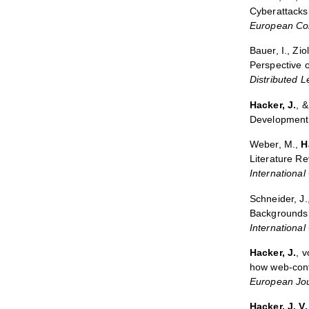
Cyberattacks:
European Con
Bauer, I., Zio
Perspective 
Distributed 
Hacker, J.
, 
Development 
Weber, M.,
H
Literature R
Internationa
Schneider, J.
Backgrounds 
Internationa
Hacker, J.
, v
how web-conf
European Jou
Hacker, J. V.