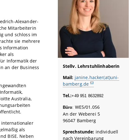
iedrich-Alexander-
che Mitarbeiterin
tig und schloss im
rachte sie mehrere
s Information
ker als
ür Informatik der
Stellv. Lehrstuhlinhaberin
rin an der Business
Mail:
janine.hacker(at)uni-
bamberg.de
 angewandten
Informatik,
Tel.:
+49 951 8632892
itte Australia,
schungsarbeiten
WE5/01.056
Büro
:
ffentlicht.
An der Weberei 5
96047 Bamberg
 internationaler
gelmäßig als
Sprechstunde:
individuell
 und BISE. Neben
nach Vereinbarung