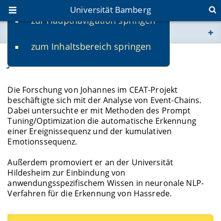
Universität Bamberg
zur Hauptnavigation springen
Sie befinden sich hier:
zum Inhaltsbereich springen
www.uni-bamberg.de
Johannes Schäfer
univis.uni-bamberg.de
Die Forschung von Johannes im CEAT-Projekt
beschäftigte sich mit der Analyse von Event-Chains.
fis.uni-bamberg.de
Dabei untersuchte er mit Methoden des Prompt
Tuning/Optimization die automatische Erkennung
einer Ereignissequenz und der kumulativen
Emotionssequenz.
Außerdem promoviert er an der Universität
Hildesheim zur Einbindung von
anwendungsspezifischem Wissen in neuronale NLP-
Verfahren für die Erkennung von Hassrede.