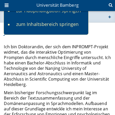
Universität Bamberg
zur Hauptnavigation springen
Sie befinden sich hier:
zum Inhaltsbereich springen
www.uni-bamberg.de
Jiahui Li
univis.uni-bamberg.de
Ich bin Doktorandin, der sich dem INPROMPT-Projekt
widmet, das die interaktive Optimierung von
fis.uni-bamberg.de
Prompten durch menschliche Eingriffe untersucht. Ich
habe einen Bachelor-Abschluss in Informatik und
Technologie von der Nanjing University of
Aeronautics and Astronautics und einen Master-
Abschluss in Scientific Computing von der Universität
Heidelberg.
Mein bisheriger Forschungsschwerpunkt lag im
Bereich der Textzusammenfassung und der
Domänenanpassung in Sprachmodellen. Aufbauend
auf dieser Grundlage entwickle ich mein Interesse an
der Erforschung von Emotionen und psychologischen