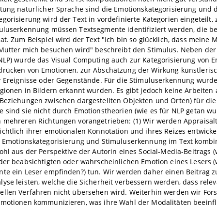
tung natürlicher Sprache sind die Emotionskategorisierung und 
gorisierung wird der Text in vordefinierte Kategorien eingeteilt, 
uluserkennung müssen Textsegmente identifiziert werden, die besc
at. Zum Beispiel wird der Text "Ich bin so glücklich, dass meine
 Mutter mich besuchen wird" beschreibt den Stimulus. Neben der
NLP) wurde das Visual Computing auch zur Kategorisierung von Emo
drücken von Emotionen, zur Abschätzung der Wirkung künstleris
er Ereignisse oder Gegenstände. Für die Stimuluserkennung wurd
gionen in Bildern erkannt wurden. Es gibt jedoch keine Arbeiten
 Beziehungen zwischen dargestellten Objekten und Orten) für d
 sind sie nicht durch Emotionstheorien (wie es für NLP getan wur
 mehreren Richtungen vorangetrieben: (1) Wir werden Appraisalth
chtlich ihrer emotionalen Konnotation und ihres Reizes entwicke
r Emotionskategorisierung und Stimuluserkennung im Text kombin
ohl aus der Perspektive der Autorin eines Social-Media-Beitrags (
der beabsichtigten oder wahrscheinlichen Emotion eines Lesers 
nte ein Leser empfinden?) tun. Wir werden daher einen Beitrag 
yse leisten, welche die Sicherheit verbessern werden, dass rel
ellen Verfahren nicht übersehen wird. Weiterhin werden wir For
Emotionen kommunizieren, was ihre Wahl der Modalitäten beeinfl