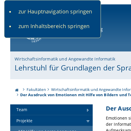
zur Hauptnavigation springen
www.uni-bamberg.de
univis.uni-bamberg.de
fis.u
zum Inhaltsbereich springen
Universität Bamberg
Wirtschaftsinformatik und Angewandte Informatik
Lehrstuhl für Grundlagen der Spr
Fakultäten
Wirtschaftsinformatik und Angewandte Info
Der Ausdruck von Emotionen mit Hilfe von Bildern und T
Der Ausd
Team
Emotionen s
Projekte
der Informat
Aufmerksamke