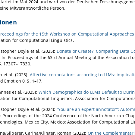
startet im Mai 2024 und wird von der Deutschen Forschungsgemeins
t eine Mitverantwortliche Person.
tionen
roceedings for the 15th Workshop on Computational Approaches t
iation for Computational Linguistics.
stopher Doyle et al. (2025):
Donate or Create?: Comparing Data Col
. In: Proceedings of the 63rd Annual Meeting of the Association f
 S. 17307–17330.
 et al. (2025):
Affective connotations according to LLMs: implica
d Emotion 0, S. 1–17.
annes et al. (2025):
Which Demographics do LLMs Default to Durin
iation for Computational Linguistics. Association for Computationa
stopher Doyle et al. (2024):
“You are an expert annotator”: Automa
n: Proceedings of the 2024 Conference of the North American Chap
hnologies. Mexico City, Mexico: Association for Computational Lin
na/Silberer, Carina/Klinger, Roman (2022):
On the Complementarity