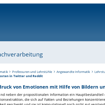
ni-bamberg.de
achverarbeitung
rmatik
Professuren und Lehrstühle
Angewandte Informatik
Lehrstu
exten in Twitter und Reddit
ruck von Emotionen mit Hilfe von Bildern un
ind neben der propositionalen Information ein Hauptbestandteil
ionsextraktion, die sich auf Fakten und Beziehungen konzentrie
it geschenkt und sie ist komputationell noch nicht gut verstan