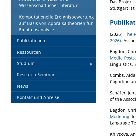
Das Projekt 
Wissenschaftlicher Literatur
Stuttgart is
Komputationelle Ereignisbewertung
Publika
auf Basis von Appraisaltheorien für
Emotionsanalyse
(2026):
The P
2026)
. Assoc
Publikationen
Bagdon, Chri
Ressourcen
Media Posts
Studium
Linguistics.
Research Seminar
Combs, Aidan
Cognition an
News
Schäfer, Joh
Kontakt und Anreise
of the Assoc
Bagdon, Chri
Modeling
. I
Language Tec
Khlyzova, An