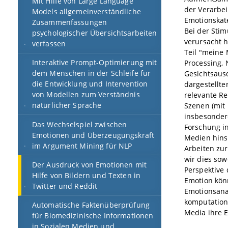
Mit Hilfe von Large Language
der Verarbei
Models allgemeinverständliche
Emotionskate
Zusammenfassungen
Bei der Stim
psychologischer Übersichtsarbeiten
verursacht h
verfassen
Teil "meine
Interaktive Prompt-Optimierung mit
Processing, 
dem Menschen in der Schleife für
Gesichtsaus
die Entwicklung und Intervention
dargestellt
von Modellen zum Verständnis
relevante Re
natürlicher Sprache
Szenen (mit
insbesondere
Das Wechselspiel zwischen
Forschung in
Emotionen und Überzeugungskraft
Medien hinsi
im Argument Mining für NLP
Arbeiten zu
wir dies sow
Der Ausdruck von Emotionen mit
Perspektive 
Hilfe von Bildern und Texten in
Emotion kön
Twitter und Reddit
Emotionsanal
komputation
Automatische Faktenüberprüfung
Media ihre 
für Biomedizinische Informationen
in Sozialen Medien und