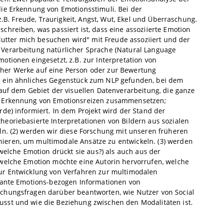
die Erkennung von Emotionsstimuli. Bei der
z.B. Freude, Traurigkeit, Angst, Wut, Ekel und Überraschung.
hreiben, was passiert ist, dass eine assoziierte Emotion
 Mutter mich besuchen wird" mit Freude assoziiert und der
 Verarbeitung natürlicher Sprache (Natural Language
tionen eingesetzt, z.B. zur Interpretation von
cher Werke auf eine Person oder zur Bewertung
e ein ähnliches Gegenstück zum NLP gefunden, bei dem
 auf dem Gebiet der visuellen Datenverarbeitung, die ganze
ie Erkennung von Emotionsreizen zusammensetzen;
de) informiert. In dem Projekt wird der Stand der
eoriebasierte Interpretationen von Bildern aus sozialen
ln. (2) werden wir diese Forschung mit unseren früheren
ieren, um multimodale Ansätze zu entwickeln. (3) werden
welche Emotion drückt sie aus?) als auch aus der
(welche Emotion möchte eine Autorin hervorrufen, welche
zur Entwicklung von Verfahren zur multimodalen
evante Emotions-bezogen Informationen von
schungsfragen darüber beantworten, wie Nutzer von Social
usst und wie die Beziehung zwischen den Modalitäten ist.