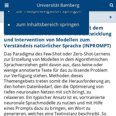
Universität Bamberg
zur Hauptnavigation springen
Sie befinden sich hier:
zum Inhaltsbereich springen
www.uni-bamberg.de
Interaktive Prompt-Optimierung mit dem
Menschen in der Schleife für die Entwicklung
und Intervention von Modellen zum
univis.uni-bamberg.de
Verständnis natürlicher Sprache (INPROMPT)
Das Paradigma des Few-Shot oder Zero-Shot-Lernens
fis.uni-bamberg.de
zur Erstellung von Modellen in dem Algorithmischen
Sprachverstehen geht davon aus, dass keine oder
wenige annotierte Texte für das zu lösende Problem
zur Verfügung stehen. Methoden dieses
Themengebiets treten somit die Herausforderung an,
den hohen Datenbedarf, den die Optimierung von
tiefen neuronalen Netzen mit sich bringt, zu
relaxieren. Ein typischer Ansatz ist es, vortrainierte
neuronale Sprachmodelle zu nutzen und mit Hilfe
eines Prompts dazu zu bringen, ein Wort zu
generieren, welches eine Textinstanz beschreibt. So