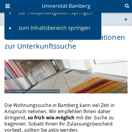
Universität Bamberg
zur Hauptnavigation springen
Sie befinden sich hier:
zum Inhaltsbereich springen
www.uni-bamberg.de
Wohnen in Bamberg: Informationen
zur Unterkunftssuche
univis.uni-bamberg.de
fis.uni-bamberg.de
Tim Kipphan/Universität Bamberg
Die Wohnungssuche in Bamberg kann viel Zeit in
Anspruch nehmen. Wir empfehlen Ihnen daher
dringend,
so früh wie möglich
mit der Suche zu
beginnen. Sobald Ihnen Ihr Zulassungsbescheid
vorliegt, sollten Sie aktiv werden.