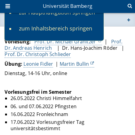
Universität Bamberg
zur Hauptnavigation springen
Sie befinden sich hier:
zum Inhaltsbereich springen
www.uni-bamberg.de
Dozenten
Vorlesung:
Prof. Dr. Michael Granitzer
|
Prof.
univis.uni-bamberg.de
Dr. Andreas Henrich
| Dr. Hans-Joachim Röder |
Prof. Dr. Christoph Schlieder
fis.uni-bamberg.de
Übung:
Leonie Fidler
|
Martin Bullin
Dienstag, 14-16 Uhr, online
Vorlesungsfrei im Semester
26.05.2022 Christi Himmelfahrt
06. und 07.06.2022 Pfingsten
16.06.2022 Fronleichnam
17.06.2022 Vorlesungsfreier Tag
universitätsbestimmt