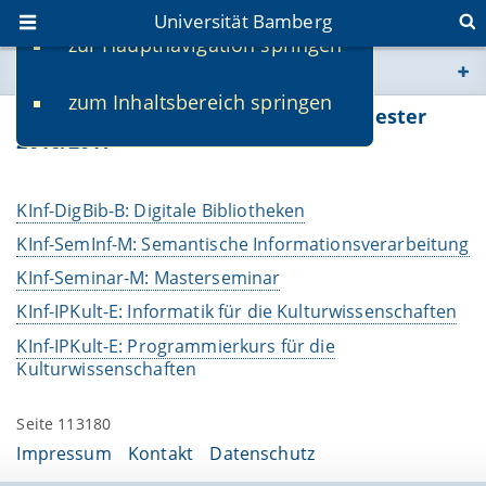
Universität Bamberg
zur Hauptnavigation springen
Sie befinden sich hier:
zum Inhaltsbereich springen
www.uni-bamberg.de
Lehrveranstaltungen im Wintersemester
2016/2017
univis.uni-bamberg.de
KInf-DigBib-B: Digitale Bibliotheken
fis.uni-bamberg.de
KInf-SemInf-M: Semantische Informationsverarbeitung
KInf-Seminar-M: Masterseminar
KInf-IPKult-E: Informatik für die Kulturwissenschaften
KInf-IPKult-E: Programmierkurs für die
Kulturwissenschaften
Seite 113180
Impressum
Kontakt
Datenschutz