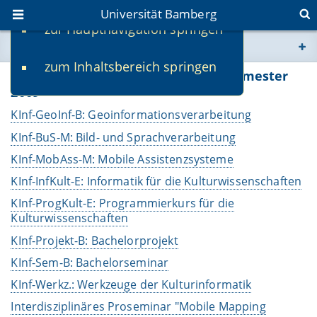
Universität Bamberg
zur Hauptnavigation springen
Sie befinden sich hier:
zum Inhaltsbereich springen
www.uni-bamberg.de
Lehrveranstaltungen im Sommersemester
2009
univis.uni-bamberg.de
KInf-GeoInf-B: Geoinformationsverarbeitung
KInf-BuS-M: Bild- und Sprachverarbeitung
fis.uni-bamberg.de
KInf-MobAss-M: Mobile Assistenzsysteme
KInf-InfKult-E: Informatik für die Kulturwissenschaften
KInf-ProgKult-E: Programmierkurs für die
Kulturwissenschaften
KInf-Projekt-B: Bachelorprojekt
KInf-Sem-B: Bachelorseminar
KInf-Werkz.: Werkzeuge der Kulturinformatik
Interdisziplinäres Proseminar "Mobile Mapping