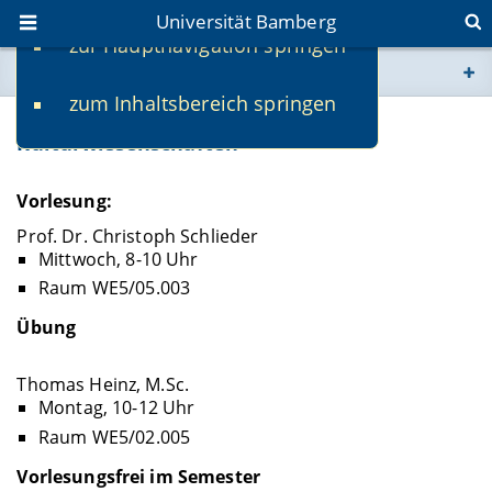
Universität Bamberg
zur Hauptnavigation springen
Sie befinden sich hier:
zum Inhaltsbereich springen
www.uni-bamberg.de
KInf-IPKult-E: Informatik für die
Kulturwissenschaften
univis.uni-bamberg.de
Vorlesung:
fis.uni-bamberg.de
Prof. Dr. Christoph Schlieder
Mittwoch, 8-10 Uhr
Raum WE5/05.003
Übung
Thomas Heinz, M.Sc.
Montag, 10-12 Uhr
Raum WE5/02.005
Vorlesungsfrei im Semester