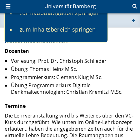
Universität Bamberg
zur Hauptnavigation springen
Sie befinden sich hier:
zum Inhaltsbereich springen
www.uni-bamberg.de
KInf-IPKult-E: Informatik für die
Kulturwissenschaften
univis.uni-bamberg.de
Dozenten
Vorlesung: Prof. Dr. Christoph Schlieder
fis.uni-bamberg.de
Übung: Thomas Heinz M.Sc.
Programmierkurs: Clemens Klug M.Sc.
Übung Programmierkurs Digitale
Denkmaltechnologien: Christian Kremitzl M.Sc.
Termine
Die Lehrveranstaltung wird bis Weiteres über den VC-
Kurs durchgeführt. Wie unten im Online-Lehrkonzept
erläutert, haben die angegebenen Zeiten auch für die
virtuelle Lehre Bedeutung. Die Raumangaben aus