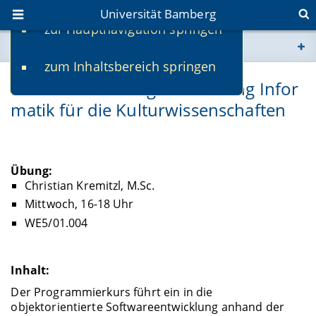
Universität Bamberg
zur Hauptnavigation springen
Sie befinden sich hier:
zum Inhaltsbereich springen
www.uni-bamberg.de
KInf-IPKult-E: Programmierung Infor
matik für die Kulturwissenschaften
univis.uni-bamberg.de
fis.uni-bamberg.de
Übung:
Christian Kremitzl, M.Sc.
Mittwoch, 16-18 Uhr
WE5/01.004
Inhalt:
Der Programmierkurs führt ein in die
objektorientierte Softwareentwicklung anhand der