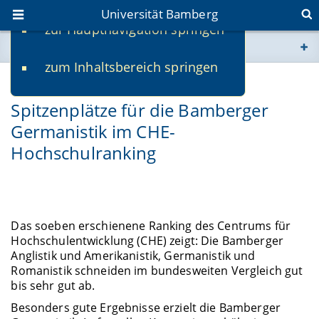
Universität Bamberg
zur Hauptnavigation springen
Sie befinden sich hier:
zum Inhaltsbereich springen
www.uni-bamberg.de
03.05.2016
Spitzenplätze für die Bamberger
univis.uni-bamberg.de
Germanistik im CHE-
Hochschulranking
fis.uni-bamberg.de
Das soeben erschienene Ranking des Centrums für
Hochschulentwicklung (CHE) zeigt: Die Bamberger
Anglistik und Amerikanistik, Germanistik und
Romanistik schneiden im bundesweiten Vergleich gut
bis sehr gut ab.
Besonders gute Ergebnisse erzielt die Bamberger