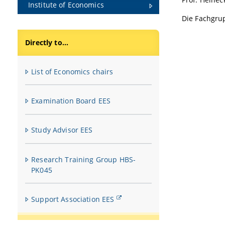
Institute of Economics
Die Fachgrup
Directly to...
List of Economics chairs
Examination Board EES
Study Advisor EES
Research Training Group HBS-
PK045
Support Association EES