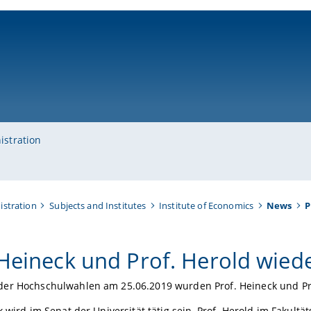
ni-bamberg.de
istration
istration
Subjects and Institutes
Institute of Economics
News
P
 Heineck und Prof. Herold wied
er Hochschulwahlen am 25.06.2019 wurden Prof. Heineck und Pro
k wird im Senat der Universität tätig sein, Prof. Herold im Fakultä