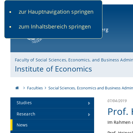
zur Hauptnavigation springen
www.uni-bamberg.de
univis.uni-bamberg.de
fis.u
zum Inhaltsbereich springen
University of Bamberg
Faculty of Social Sciences, Economics, and Business Admin
Institute of Economics
Faculties
Social Sciences, Economics and Business Admin
07/04/2019
Studies
Prof.
Research
Im Rahmen d
News
Prof. Heinec