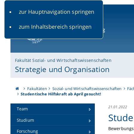
zur Hauptnavigation springen
www.uni-bamberg.de
univis.uni-bamberg.de
fis.u
zum Inhaltsbereich springen
Universität Bamberg
Fakultät Sozial- und Wirtschaftswissenschaften
Strategie und Organisation
Fakultäten
Sozial- und Wirtschaftswissenschaften
Fäc
Studentische Hilfskraft ab April gesucht!
21.01.2022
Team
Studen
Studium
Bewerbungss
Forschung