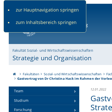
zur Hauptnavigation springen
www.uni-bamberg.de
univis.uni-bamberg.de
fis.u
zum Inhaltsbereich springen
Universität Bamberg
Fakultät Sozial- und Wirtschaftswissenschaften
Strategie und Organisation
Fakultäten
Sozial- und Wirtschaftswissenschaften
Fäc
Gastvortrag von Dr Christina Hack im Rahmen der Vorles
12.01.2022
Team
Gastv
Studium
Strat
Forschung