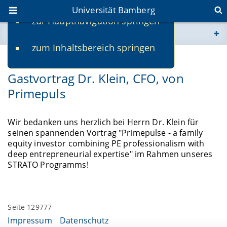
Universität Bamberg
zur Hauptnavigation springen
Sie befinden sich hier:
zum Inhaltsbereich springen
www.uni-bamberg.de
21.07.2022
Gastvortrag Dr. Klein, CFO, von
univis.uni-bamberg.de
Primepuls
fis.uni-bamberg.de
Wir bedanken uns herzlich bei Herrn Dr. Klein für
seinen spannenden Vortrag "Primepulse - a family
equity investor combining PE professionalism with
deep entrepreneurial expertise" im Rahmen unseres
STRATO Programms!
Seite 129777
Impressum
Datenschutz