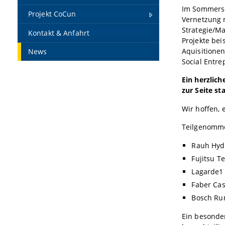
Im Sommerse
Projekt CoCun
Vernetzung m
Strategie/M
Kontakt & Anfahrt
Projekte bei
Aquisitionen
News
Social Entr
Ein herzlic
zur Seite st
Wir hoffen,
Teilgenomme
Rauh Hyd
Fujitsu T
Lagarde1
Faber Cas
Bosch Ru
Ein besonder