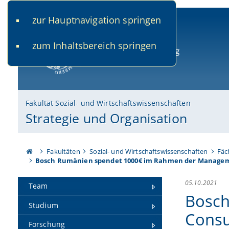
zur Hauptnavigation springen
www.uni-bamberg.de
univis.uni-bamberg.de
fis.u
zum Inhaltsbereich springen
Universität Bamberg
Fakultät Sozial- und Wirtschaftswissenschaften
Strategie und Organisation
Fakultäten
Sozial- und Wirtschaftswissenschaften
Fäc
Bosch Rumänien spendet 1000€ im Rahmen der Managem
05.10.2021
Team
Bosch
Studium
Consu
Forschung