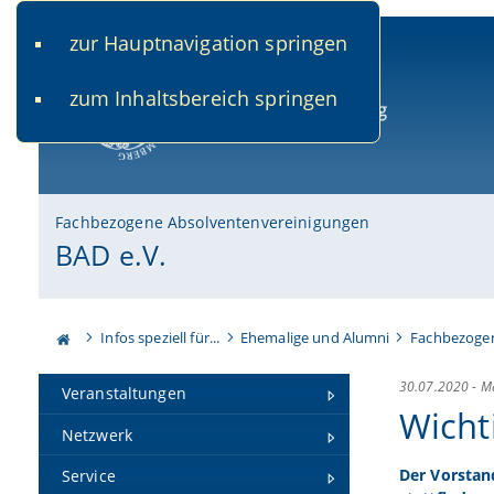
zur Hauptnavigation springen
www.uni-bamberg.de
univis.uni-bamberg.de
fis.u
zum Inhaltsbereich springen
Universität Bamberg
Fachbezogene Absolventenvereinigungen
BAD e.V.
Infos speziell für...
Ehemalige und Alumni
Fachbezogen
30.07.2020
-
Ma
Veranstaltungen
Wicht
Netzwerk
Der Vorstan
Service