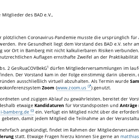
 Mitglieder des BAD e.V.,
r plötzlichen Coronavirus-Pandemie musste die ursprünglich für
werden. Ihre Gesundheit liegt dem Vorstand des BAD e.V. sehr a
 vor Ort in Bamberg mit nicht kalkulierbaren Risiken verbunden
hutzrechtlichen Auflagen ernsthafte Zweifel an der Praktikabilitä
1
Abs. 2 GesRuaCOVBekG
dürfen Mitgliederversammlungen im lauf
ttfinden. Der Vorstand kam in der Folge einstimmig darin überein
ründen ausschließlich virtuell abzuhalten. Als Termin wurde
Sam
deokonferenzsystem
Zoom
(
www.zoom.us
) genutzt.
ordneten und zügigen Ablauf zu gewährleisten, bereitet der Vor
 deshalb etwaige
Kandidaturen
für Vorstandsposten und
Anträge
ni-bamberg.de
ein. Verfügt ein Mitglied nicht über die erforder
 gebeten, damit jedem Mitglied die Teilnahme an der Veranstalt
 mehrfach angekündigt, findet im Rahmen der Mitgliederversam
derung
statt. Etwaige Fragen hierzu können Sie gerne an
matthias