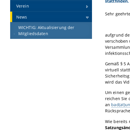
stattfinden.
Verein
Sehr geehrte
News
WICHTIG: Aktualisierung der
Mitgliedsdaten
aufgrund de
verschoben 
Versammlung
infektionssc
Gemäß § 5 
virtuell sta
Sicherheitsg
wird das Vi
Um einen ge
reichen Sie
an
bad(at)u
Rücksprache
Wie bereits
Satzungsän