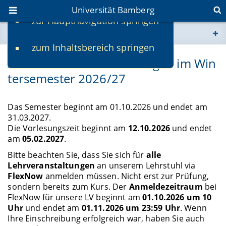
Universität Bamberg
zur Hauptnavigation springen
Sie befinden sich hier:
zum Inhaltsbereich springen
www.uni-bamberg.de
Aktuelle Lehrveranstaltungen im Win
tersemester 2026/27
univis.uni-bamberg.de
fis.uni-bamberg.de
Das Semester beginnt am 01.10.2026 und endet am
31.03.2027.
Die Vorlesungszeit beginnt am
12.10.2026
und endet
am
05.02.2027
.
Bitte beachten Sie, dass Sie sich für
alle
Lehrveranstaltungen
an unserem Lehrstuhl via
FlexNow
anmelden müssen. Nicht erst zur Prüfung,
sondern bereits zum Kurs. Der
Anmeldezeitraum
bei
FlexNow für unsere LV beginnt am
01.10.2026 um 10
Uhr
und endet am
01.11.2026 um 23:59 Uhr
. Wenn
Ihre Einschreibung erfolgreich war, haben Sie auch