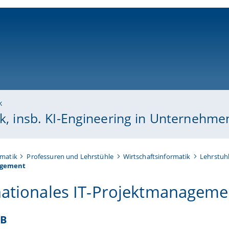
ni-bamberg.de
k
ik, insb. KI-Engineering in Unternehme
rmatik
Professuren und Lehrstühle
Wirtschaftsinformatik
Lehrstuhl
agement
nationales IT-Projektmanageme
-B