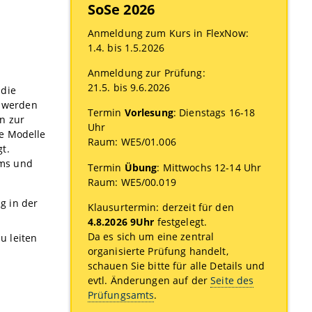
SoSe 2026
Anmeldung zum Kurs in FlexNow:
1.4. bis 1.5.2026
Anmeldung zur Prüfung:
21.5. bis 9.6.2026
 die
s werden
Termin
Vorlesung
: Dienstags 16-18
n zur
Uhr
le Modelle
Raum: WE5/01.006
t.
ams und
Termin
Übung
: Mittwochs 12-14 Uhr
Raum: WE5/00.019
g in der
Klausurtermin: derzeit für den
4.8.2026 9Uhr
festgelegt.
Da es sich um eine zentral
u leiten
organisierte Prüfung handelt,
schauen Sie bitte für alle Details und
evtl. Änderungen auf der
Seite des
Prüfungsamts
.