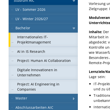
Studium AIC
Vorlesung u
Zielgruppe:
LV - Sommer 2026
Modulverant
LV - Winter 2026/27
Unterrichts
Bachelor
Inhalte:
Der
Mitarbeit in
Internationales IT-
abgedeckt: 
Projektmanagement
Kontrolle un
AI in IS Research
wie Wasserfa
Besonderes 
Project: Human AI Collaboration
Remote-Proj
Digitale Innovationen in
Lernziele/K
Unternehmen
Lage sein:
IT-Projek
Project: AI Engineering in
und zu ü
Companies
Traditio
Master
unbekann
Internati
Abschlussarbeiten AIC