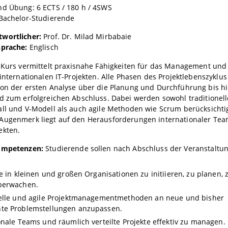
nd Übung: 6 ECTS / 180 h / 4SWS
 Bachelor-Studierende
wortlicher:
Prof. Dr. Milad Mirbabaie
sprache:
Englisch
 Kurs vermittelt praxisnahe Fähigkeiten für das Management und
 internationalen IT-Projekten. Alle Phasen des Projektlebenszyklu
von der ersten Analyse über die Planung und Durchführung bis hi
d zum erfolgreichen Abschluss. Dabei werden sowohl traditionel
ll und V-Modell als auch agile Methoden wie Scrum berücksichtig
Augenmerk liegt auf den Herausforderungen internationaler Te
ekten.
ompetenzen:
Studierende sollen nach Abschluss der Veranstaltun
te in kleinen und großen Organisationen zu initiieren, zu planen, z
berwachen.
nelle und agile Projektmanagementmethoden an neue und bisher
te Problemstellungen anzupassen.
onale Teams und räumlich verteilte Projekte effektiv zu managen.