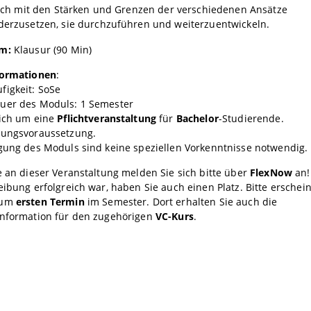
isch mit den Stärken und Grenzen der verschiedenen Ansätze
erzusetzen, sie durchzuführen und weiterzuentwickeln.
rm:
Klausur (90 Min)
formationen
:
figkeit: SoSe
uer des Moduls: 1 Semester
sich um eine
Pflichtveranstaltung
für
Bachelor
-Studierende.
sungsvoraussetzung.
gung des Moduls sind keine speziellen Vorkenntnisse notwendig.
e an dieser Veranstaltung melden Sie sich bitte über
FlexNow
an
eibung erfolgreich war, haben Sie auch einen Platz. Bitte erschei
zum
ersten Termin
im Semester. Dort erhalten Sie auch die
information für den zugehörigen
VC-Kurs
.