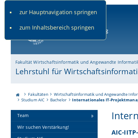
zur Hauptnavigation springen
www.uni-bamberg.de
univis.uni-bamberg.de
fis.u
zum Inhaltsbereich springen
Universität Bamberg
Fakultät Wirtschaftsinformatik und Angewandte Informati
Lehrstuhl für Wirtschaftsinformat
Fakultäten
Wirtschaftsinformatik und Angewandte Info
Studium AIC
Bachelor
Internationales IT-Projektman
Inter
Team
Wir suchen Verstärkung!
AIC-IITP