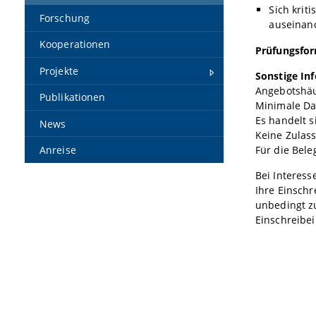
Sich krit
Forschung
auseinand
Kooperationen
Prüfungsfo
Projekte
Sonstige In
Angebotshäu
Publikationen
Minimale Da
Es handelt 
News
Keine Zulas
Für die Bele
Anreise
Bei Interess
Ihre Einschr
unbedingt 
Einschreibe