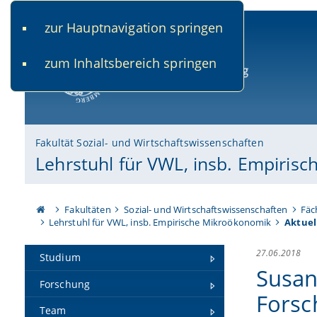
zur Hauptnavigation springen
www.uni-bamberg.de
univis.uni-bamberg.de
fis.u
zum Inhaltsbereich springen
Universität Bamberg
Fakultät Sozial- und Wirtschaftswissenschaften
Lehrstuhl für VWL, insb. Empiris
Fakultäten
Sozial- und Wirtschaftswissenschaften
Fäc
Lehrstuhl für VWL, insb. Empirische Mikroökonomik
Aktuel
27.06.2018
Studium
Susann
Forschung
Forsc
Team