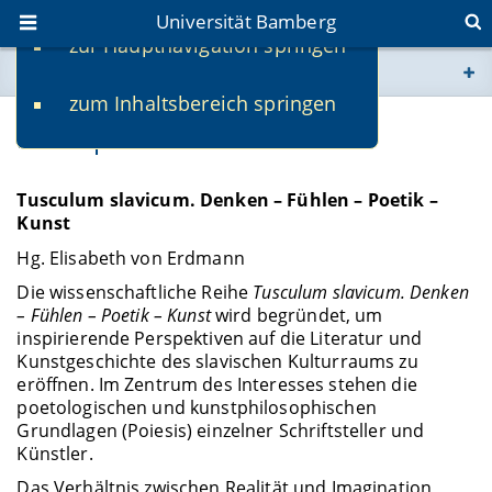
Universität Bamberg
zur Hauptnavigation springen
Sie befinden sich hier:
zum Inhaltsbereich springen
www.uni-bamberg.de
Konzept
univis.uni-bamberg.de
Tusculum slavicum. Denken – Fühlen – Poetik –
Kunst
fis.uni-bamberg.de
Hg. Elisabeth von Erdmann
Die wissenschaftliche Reihe
Tusculum slavicum
.
Denken
– Fühlen – Poetik – Kunst
wird begründet, um
inspirierende Perspektiven auf die Literatur und
Kunstgeschichte des slavischen Kulturraums zu
eröffnen. Im Zentrum des Interesses stehen die
poetologischen und kunstphilosophischen
Grundlagen (Poiesis) einzelner Schriftsteller und
Künstler.
Das Verhältnis zwischen Realität und Imagination