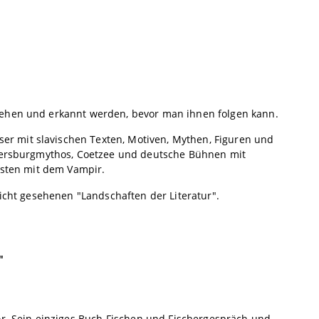
sehen und erkannt werden, bevor man ihnen folgen kann.
er mit slavischen Texten, Motiven, Mythen, Figuren und
etersburgmythos, Coetzee und deutsche Bühnen mit
esten mit dem Vampir.
nicht gesehenen "Landschaften der Literatur".
"
or. Sein einziges Buch Fischen und Fischergespräch und