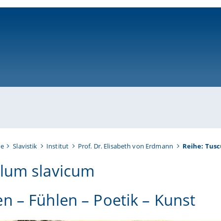
ni-bamberg.de
te
Slavistik
Institut
Prof. Dr. Elisabeth von Erdmann
Reihe: Tusc
lum slavicum
n – Fühlen – Poetik – Kunst