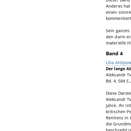
Anderes hat
einen sinnre
kommentiert
Sein ganzes 
den darin ei
materielle H
Band 4
Lilia Antipo
Der lange A
Aleksandr Tv
Bd. 4, 584 S
Diese Darste
Aleksandr Tv
Jahre. Ihr I
kritischen 
Renitenz in 
die Grundmus
beschreibt i