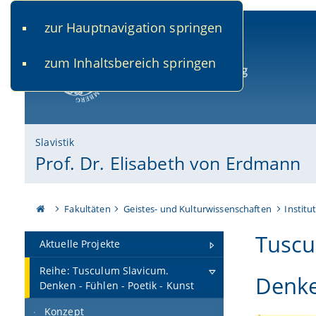
zur Hauptnavigation springen
www.uni-bamberg.de
univis.uni-bamberg.de
fis.u
zum Inhaltsbereich springen
Universität Bamberg
Slavistik
Prof. Dr. Elisabeth von Erdmann
Fakultäten
Geistes- und Kulturwissenschaften
Institu
Tuscu
Aktuelle Projekte
Reihe: Tusculum Slavicum.
Denke
Denken - Fühlen - Poetik - Kunst
Konzept