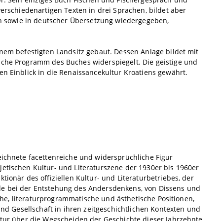
verschiedenartigen Texten in drei Sprachen, bildet aber
sch sowie in deutscher Übersetzung wiedergegeben,
inem befestigten Landsitz gebaut. Dessen Anlage bildet mit
ische Programm des Buches widerspiegelt. Die geistige und
en Einblick in die Renaissancekultur Kroatiens gewährt.
eichnete facettenreiche und widersprüchliche Figur
jetischen Kultur- und Literaturszene der 1930er bis 1960er
tionär des offiziellen Kultur- und Literaturbetriebes, der
lle bei der Entstehung des Andersdenkens, von Dissens und
ische, literaturprogrammatische und ästhetische Positionen,
 und Gesellschaft in ihren zeitgeschichtlichen Kontexten und
ratur über die Wegscheiden der Geschichte dieser Jahrzehnte