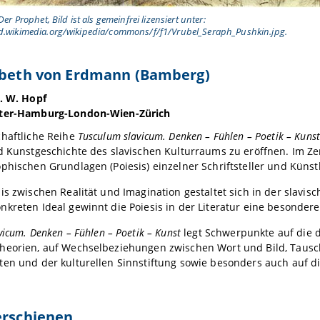
Der Prophet, Bild ist als gemeinfrei lizensiert unter:
d.wikimedia.org/wikipedia/commons/f/f1/Vrubel_Seraph_Pushkin.jpg.
sabeth von Erdmann (Bamberg)
r. W. Hopf
ster-Hamburg-London-Wien-Zürich
chaftliche Reihe
Tusculum slavicum.
Denken – Fühlen – Poetik – Kunst
d Kunstgeschichte des slavischen Kulturraums zu eröffnen. Im Z
phischen Grundlagen (Poiesis) einzelner Schriftsteller und Künstl
is zwischen Realität und Imagination gestaltet sich in der slav
kreten Ideal gewinnt die Poiesis in der Literatur eine besonder
vicum
.
Denken – Fühlen – Poetik – Kunst
legt Schwerpunkte auf die 
heorien, auf Wechselbeziehungen zwischen Wort und Bild, Tausch
en und der kulturellen Sinnstiftung sowie besonders auch auf di
erschienen