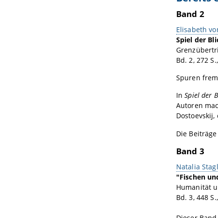
Band 2
Elisabeth v
Spiel der Bl
Grenzübertri
Bd. 2, 272 S
Spuren frem
In
Spiel der B
Autoren mac
Dostoevskij,
Die Beiträge
Band 3
Natalia Stag
"Fischen un
Humanität u
Bd. 3, 448 S
Dieser Band 