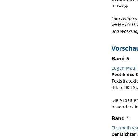
hinweg.
Lilia Antipow
wirkte als Hi
und Worksho
Vorscha
Band 5
Eugen Maul
Poetik des 
Textstrategi
Bd. 5, 304 S
Die Arbeit e
besonders in
Band 1
Elisabeth v
Der Dichter