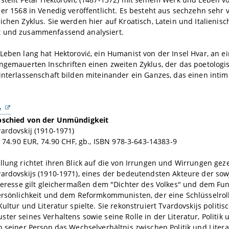
 er 1568 in Venedig veröffentlicht. Es besteht aus sechzehn sehr 
ichen Zyklus. Sie werden hier auf Kroatisch, Latein und Italieni
 und zusammenfassend analysiert.
Leben lang hat Hektorović, ein Humanist von der Insel Hvar, an e
ngemauerten Inschriften einen zweiten Zyklus, der das poetolog
interlassenschaft bilden miteinander ein Ganzes, das einen intim
w
bschied von der Unmündigkeit
ardovskij (1910-1971)
., 74.90 EUR, 74.90 CHF, gb., ISBN 978-3-643-14383-9
llung richtet ihren Blick auf die von Irrungen und Wirrungen gez
ardovskijs (1910-1971), eines der bedeutendsten Akteure der sow
nteresse gilt gleichermaßen dem "Dichter des Volkes" und dem Funk
Persönlichkeit und dem Reformkommunisten, der eine Schlüsselro
Kultur und Literatur spielte. Sie rekonstruiert Tvardovskijs polit
ter seines Verhaltens sowie seine Rolle in der Literatur, Politik
n seiner Person das Wechselverhältnis zwischen Politik und Lite