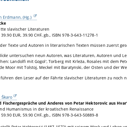
on Erdmann, (Hg.)
icke
tte slavischer Literaturen
., 39.90 EUR, 39.90 CHF, gb., ISBN 978-3-643-11278-1
der Texte und Autoren in literarischen Texten müssen zuerst ge
licke
untersuchen neun Autoren, was Literaturen, Autoren und Les
hen: Landolfi mit Gogol', Torberg mit Krleža, Rosales mit dem P
 de Moor mit Tolstoj, Meckel mit Baratynski, der Osten und der W
 führen den Leser auf der Fährte slavischer Literaturen zu noch 
l Škaro
d Fischergespräche und Anderes von Petar Hektorovic aus Hvar
nd Humanismus in der kroatischen Renaissance
., 59.90 EUR, 59.90 CHF, gb., ISBN 978-3-643-50889-8
stellt Petar Hektorović (1487-1572) mit seinem Werk und Leben v