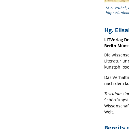
M. A. Vrubel', 
https://uploa
Hg. Eli
LITVerlag D
Berlin-Mün
Die wissens
Literatur un
kunstphiloso
Das Verhältn
nach dem kon
Tusculum sla
Schöpfungst
Wissenschaft
Welt.
Bereits 