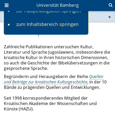
Universität Bamberg
zur Hauptnavigation springen
Sie befinden sich hier:
zum Inhaltsbereich springen
www.uni-bamberg.de
Südosteuropa
univis.uni-bamberg.de
Zahlreiche Publikationen untersuchen Kultur,
Literatur und Sprache Jugoslawiens, insbesondere die
fis.uni-bamberg.de
kroatische Kultur in ihren historischen Dimensionen,
so auch die Geschichte der Bibelübersetzungen in die
gesprochene Sprache.
Begründerin und Herausgeberin der Reihe
Quellen
und Beiträge zur kroatischen Kulturgeschichte
, in der 10
Bände zu prägenden Quellen und Entwicklungen.
Seit 1998 korrespondierendes Mitglied der
Kroatischen Akademie der Wissenschaften und
Künste (HAZU).