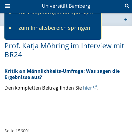
Universität Bamberg
zur Hauptnavigation springen
Sie befinden sich hier:
zum Inhaltsbereich springen
www.uni-bamberg.de
12.06.2023
Prof. Katja Möhring im Interview mit
univis.uni-bamberg.de
BR24
fis.uni-bamberg.de
Kritik an Männlichkeits-Umfrage: Was sagen die
Ergebnisse aus?
Den kompletten Beitrag finden Sie
hier
.
Seite 156001