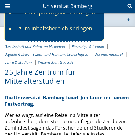
Universität Bamberg
zur Hauptnavigation springen
Sie befinden sich hier:
zum Inhaltsbereich springen
www.uni-bamberg.de
03.02.2023
Erschließung und Erhalt von Kulturgut
univis.uni-bamberg.de
Gesellschaft und Kultur im Mittelalter
Ehemalige & Alumni
Digitale Geistes-, Sozial- und Humanwissenschaften
Uni international
Lehre & Studium
Wissenschaft & Praxis
fis.uni-bamberg.de
25 Jahre Zentrum für
Mittelalterstudien
Die Universität Bamberg feiert Jubiläum mit einem
Festvortrag.
Wer es wagt, auf eine Reise ins Mittelalter
aufzubrechen, dem steht eine aufregende Zeit bevor.
Zumindest sagen das Forschende und Studierende
der Universität Bamberg. Je tiefer sie in das