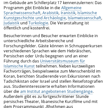
im Gebäude am Schillerplatz 17 kennenzulernen: Das
Programm gibt Einblicke in die
Allgemeine
Sprachwissenschaft
,
Arabistik
,
Iranistik
,
Islamische
Kunstgeschichte und Archäologie
,
Islamwissenschaft
,
Judaistik
und
Turkologie
. Die Veranstaltung ist
öffentlich und kostenfrei.
Besucherinnen und Besucher erwarten Einblicke in
unterschiedliche Arbeitsbereiche und
Forschungsfelder. Gäste können in Schnupperkursen
verschiedenen Sprachen wie dem Hebräischen,
Persischen oder Urdu begegnen und an einer
Führung durch das
Universitätsmuseum für
Islamische Kunst
teilnehmen. Neben kurzweiligen
Fachvorträgen, beispielsweise zum Menschenbild im
Koran, berichten Studierende von Exkursionen nach
Tadschikistan oder Israel und stellen Reisefotografien
aus. Studieninteressierte erhalten Informationen
über die
am Institut angebotenen Studiengänge
.
Außerdem gibt es zu fortgeschrittener Stunde
persisches Theater, libanesische Kurzfilme und mit
dem Programmpunkt „Rhythmen aus