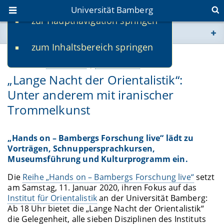
Universität Bamberg
zur Hauptnavigation springen
Sie befinden sich hier:
zum Inhaltsbereich springen
www.uni-bamberg.de
07.01.2020
Kultur & Sport
Lehre & Studium
„Lange Nacht der Orientalistik“:
univis.uni-bamberg.de
Unter anderem mit iranischer
fis.uni-bamberg.de
Trommelkunst
„Hands on – Bambergs Forschung live“ lädt zu
Vorträgen, Schnuppersprachkursen,
Museumsführung und Kulturprogramm ein.
Die
Reihe „Hands on – Bambergs Forschung live“
setzt
am Samstag, 11. Januar 2020, ihren Fokus auf das
Institut für Orientalistik
an der Universität Bamberg:
Ab 18 Uhr bietet die „Lange Nacht der Orientalistik“
die Gelegenheit, alle sieben Disziplinen des Instituts