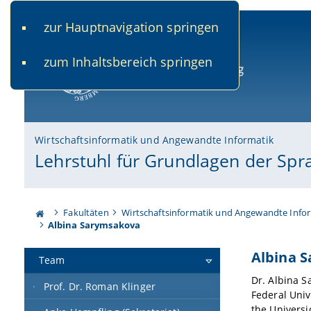
zur Hauptnavigation springen
www.uni-bamberg.de
univis.uni-bamberg.de
fis.u
zum Inhaltsbereich springen
Universität Bamberg
Wirtschaftsinformatik und Angewandte Informatik
Lehrstuhl für Grundlagen der Spr
Fakultäten
Wirtschaftsinformatik und Angewandte Info
Albina Sarymsakova
Albina 
Team
Dr. Albina S
Prof. Dr. Roman Klinger
Federal Univ
the Universi