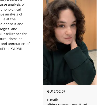
urse analysis of
-phonological
ive analysis of
lie at the
the analysis and
logies, and
l intelligence for
ltural domains.
 and annotation of
f the XVI-XVII
GU13/02.07
E-mail:
albina.sarymsakova@uni-