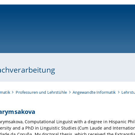
ni-bamberg.de
achverarbeitung
rmatik
Professuren und Lehrstühle
Angewandte Informatik
Lehrstu
Sarymsakova
arymsakova, Computational Linguist with a degree in Hispanic Ph
ersity and a PhD in Linguistic Studies (Cum Laude and Internatio
dade da Coruña. My doctoral thesis, which received the Extraordi