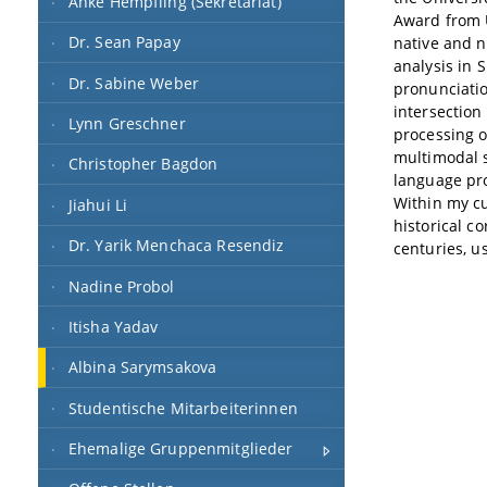
Anke Hempfling (Sekretariat)
Award from U
Dr. Sean Papay
native and n
analysis in 
Dr. Sabine Weber
pronunciatio
intersection 
Lynn Greschner
processing o
multimodal st
Christopher Bagdon
language pro
Within my cu
Jiahui Li
historical c
Dr. Yarik Menchaca Resendiz
centuries, us
Nadine Probol
Itisha Yadav
Albina Sarymsakova
Studentische Mitarbeiterinnen
Ehemalige Gruppenmitglieder