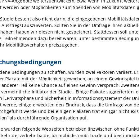
PNV-Angebote weiterzuentwickeln, etwa wenn in Zukunft weiter
t werden oder Möglichkeiten zum Spenden von Mobilitätsdaten 
 Studie besteht also nicht darin, die eingegebenen Mobilitätsdaten
 Ausstiegs) auszuwerten. Sollten Sie in der Umfrage Ihren aktuel
haben, haben wir diesen nicht gespeichert. Stattdessen soll unt
ie Teilnehmenden dazu bereit waren, unter bestimmten Bedingu
ihr Mobilitätsverhalten preiszugeben.
chungsbedingungen
dene Bedingungen zu schaffen, wurden zwei Faktoren variiert. E
er Plakate mit der Möglichkeit geworben, an einem Gewinnspiel 
anderer Teil keine Chance auf einen Gewinn versprach. Zweitens
 vermeintliche Initiator der Studie. Einige Plakate suggerierten,
l „Privatsphäre und Sicherheit in Informationssystemen“ der Un
t werde, einige erweckten den Eindruck, dass die Umfrage von d
hgeführt werde und bei einigen Plakaten trat ein (gar nicht exis
ion“ als durchführende Organisation auf.
ie wurden folgende Webseiten betrieben (inzwischen ohne Funkti
rkehr.de, verkehr-ba.de, ba-mobi.de, mobi-ba.de und bee-inno.de