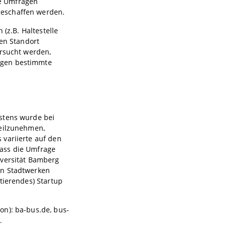
e Umfragen
geschaffen werden.
 (z.B. Haltestelle
len Standort
ersucht werden,
ngen bestimmte
rstens wurde bei
teilzunehmen,
 variierte auf den
 dass die Umfrage
iversität Bamberg
en Stadtwerken
tierendes) Startup
on): ba-bus.de, bus-
.