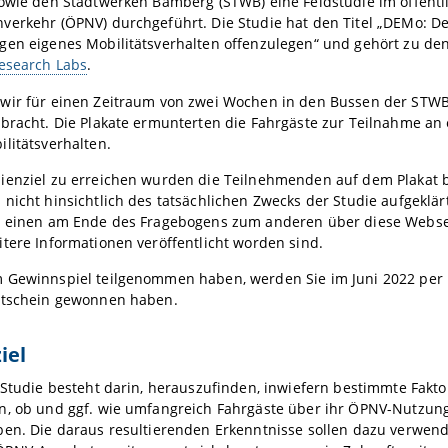
sowie den Stadtwerken Bamberg (STWB) eine Feldstudie im öffentl
verkehr (ÖPNV) durchgeführt. Die Studie hat den Titel „DEMo: D
en eigenes Mobilitätsverhalten offenzulegen“ und gehört zu den
Research Labs
.
wir für einen Zeitraum von zwei Wochen in den Bussen der STW
ebracht. Die Plakate ermunterten die Fahrgäste zur Teilnahme a
litätsverhalten.
ienziel zu erreichen wurden die Teilnehmenden auf dem Plakat 
nicht hinsichtlich des tatsächlichen Zwecks der Studie aufgeklär
m einen am Ende des Fragebogens zum anderen über diese Websei
tere Informationen veröffentlicht worden sind.
 Gewinnspiel teilgenommen haben, werden Sie im Juni 2022 per E
utschein gewonnen haben.
iel
 Studie besteht darin, herauszufinden, inwiefern bestimmte Fakto
n, ob und ggf. wie umfangreich Fahrgäste über ihr ÖPNV-Nutzun
ben. Die daraus resultierenden Erkenntnisse sollen dazu verwend