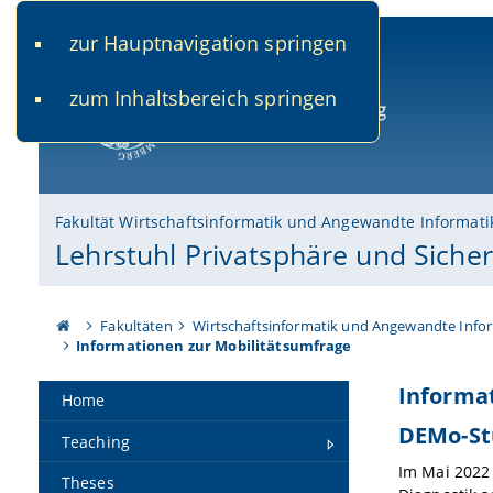
zur Hauptnavigation springen
www.uni-bamberg.de
univis.uni-bamberg.de
fis.u
zum Inhaltsbereich springen
Universität Bamberg
Fakultät Wirtschaftsinformatik und Angewandte Informati
Lehrstuhl Privatsphäre und Siche
Fakultäten
Wirtschaftsinformatik und Angewandte Info
Informationen zur Mobilitätsumfrage
Informa
Home
DEMo-St
Teaching
Im Mai 2022
Theses