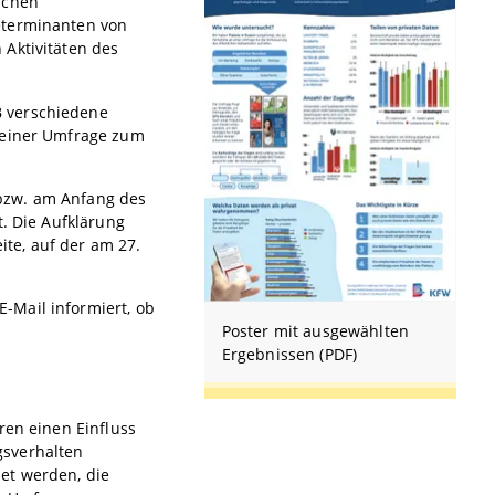
ichen
eterminanten von
 Aktivitäten des
B verschiedene
n einer Umfrage zum
bzw. am Anfang des
t. Die Aufklärung
te, auf der am 27.
-Mail informiert, ob
Poster mit ausgewählten
Ergebnissen (PDF)
ren einen Einfluss
gsverhalten
et werden, die