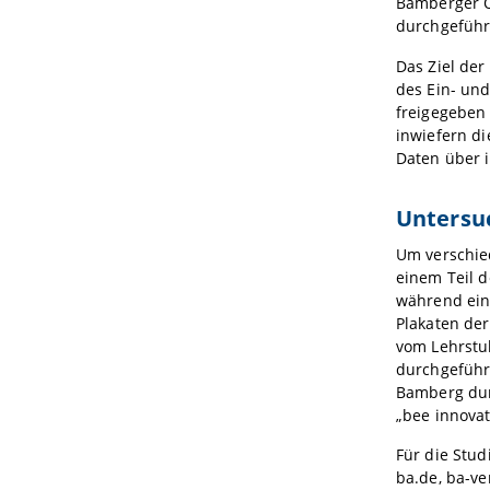
Bamberger Ö
durchgeführ
Das Ziel der
des Ein- und
freigegeben 
inwiefern d
Daten über 
Untersu
Um verschie
einem Teil d
während ein 
Plakaten der
vom Lehrstuh
durchgeführ
Bamberg durc
„bee innovat
Für die Stud
ba.de, ba-ve