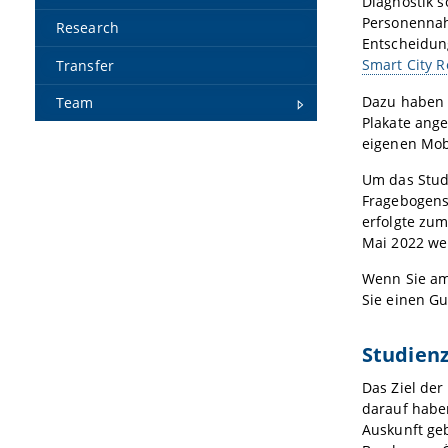
Diagnostik 
Personennah
Research
Entscheidung
Smart City 
Transfer
Dazu haben 
Team
Plakate ang
eigenen Mobi
Um das Stud
Fragebogens 
erfolgte zu
Mai 2022 wei
Wenn Sie am
Sie einen G
Studienz
Das Ziel der
darauf habe
Auskunft ge