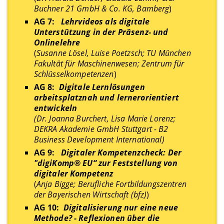
Buchner 21 GmbH & Co. KG, Bamberg
)
AG 7:
Lehrvideos als digitale
Unterstützung in der Präsenz- und
Onlinelehre
(
Susanne Lösel, Luise Poetzsch; TU München
Fakultät für Maschinenwesen; Zentrum für
Schlüsselkompetenzen
)
AG 8:
Digitale Lernlösungen
arbeitsplatznah und lernerorientiert
entwickeln
(Dr. Joanna Burchert, Lisa Marie Lorenz;
DEKRA Akademie GmbH Stuttgart - B2
Business Development International)
AG 9:
Digitaler Kompetenzcheck: Der
"digiKomp® EU“ zur Feststellung von
digitaler Kompetenz
(
Anja Bigge; Berufliche Fortbildungszentren
der Bayerischen Wirtschaft (bfz)
)
AG 10:
Digitalisierung nur eine neue
Methode? - Reflexionen über die