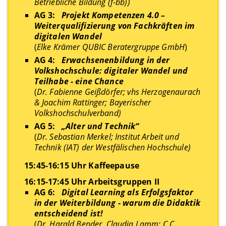
Betriebliche Bildung (f-bb))
AG 3:
Projekt Kompetenzen 4.0 –
Weiterqualifizierung von Fachkräften im
digitalen Wandel
(
Elke Krämer QUBIC Beratergruppe GmbH
)
AG 4:
Erwachsenenbildung in der
Volkshochschule: digitaler Wandel und
Teilhabe - eine Chance
(
Dr. Fabienne Geißdörfer; vhs Herzogenaurach
& Joachim Rattinger; Bayerischer
Volkshochschulverband)
AG 5:
„Alter und Technik“
(
Dr. Sebastian Merkel; Institut Arbeit und
Technik (IAT) der Westfälischen Hochschule)
15:45-16:15 Uhr Kaffeepause
16:15-17:45 Uhr Arbeitsgruppen II
AG 6:
Digital Learning als Erfolgsfaktor
in der Weiterbildung - warum die Didaktik
entscheidend ist!
(
Dr. Harald Bender, Claudia Lamm; C.C.