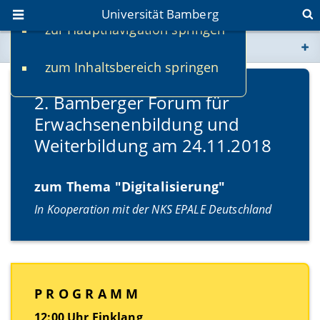
Universität Bamberg
zur Hauptnavigation springen
Sie befinden sich hier:
zum Inhaltsbereich springen
www.uni-bamberg.de
2. Bamberger Forum für
univis.uni-bamberg.de
Erwachsenenbildung und
Weiterbildung am 24.11.2018
fis.uni-bamberg.de
zum Thema "Digitalisierung"
In Kooperation mit der NKS EPALE Deutschland
P R O G R A M M
12:00 Uhr Einklang