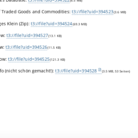
(6.5 MB)
of Traded Goods and Commodities:
t3://file?uid=394523
(3.6 MB)
es Klein (Zip):
t3://file?uid=394524
(69.3 MB)
ow:
t3://file?uid=394527
(13.1 KB)
ow:
t3://file?uid=394526
(11.5 KB)
low:
t3://file?uid=394525
(121.3 KB)
nfo (nicht schön gemacht!):
t3://file?uid=394528
(3.5 MB, 53 Seiten)