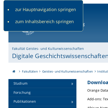
zur Hauptnavigation springen
www.uni-bamberg.de
univis.uni-bamberg.de
fis.u
zum Inhaltsbereich springen
Universität Bamberg
Fakultät Geistes- und Kulturwissenschaften
Digitale Geschichtswissenschafte
Fakultäten
Geistes- und Kulturwissenschaften
Institu
Downlo
Studium
Orange Data
Forschung
Add-ons: Tex
Publikationen
African Nam