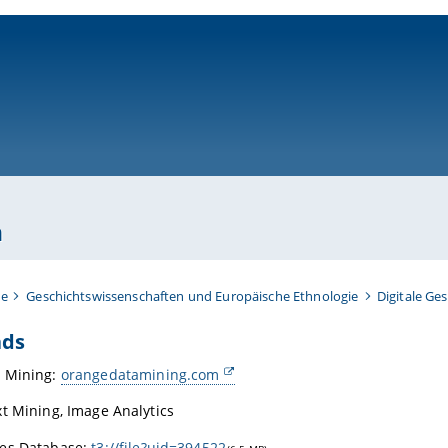
ni-bamberg.de
n
te
Geschichtswissenschaften und Europäische Ethnologie
Digitale Ge
ads
 Mining:
orangedatamining.com
t Mining, Image Analytics
es Database:
t3://file?uid=394522