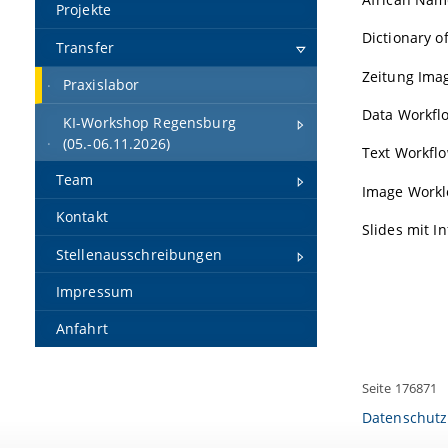
Projekte
Dictionary 
Transfer
Zeitung Imag
Praxislabor
Data Workfl
KI-Workshop Regensburg
(05.-06.11.2026)
Text Workfl
Team
Image Work
Kontakt
Slides mit I
Stellenausschreibungen
Impressum
Anfahrt
Seite 176871
Datenschutz