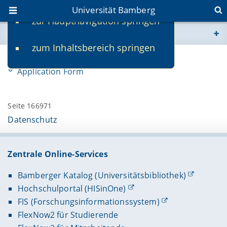
Universität Bamberg
zur Hauptnavigation springen
Sie befinden sich hier:
zum Inhaltsbereich springen
www.uni-bamberg.de
Call for papers
Application Form
univis.uni-bamberg.de
Seite 166971
fis.uni-bamberg.de
Datenschutz
Zentrale Online-Services
Bamberger Katalog (Universitätsbibliothek)
Hochschulportal (HISinOne)
FIS (Forschungsinformationssystem)
FlexNow2 für Studierende