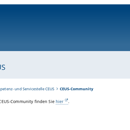
ni-bamberg.de
US
etenz- und Servicestelle CEUS
CEUS-Community
CEUS-Community finden Sie
hier
.