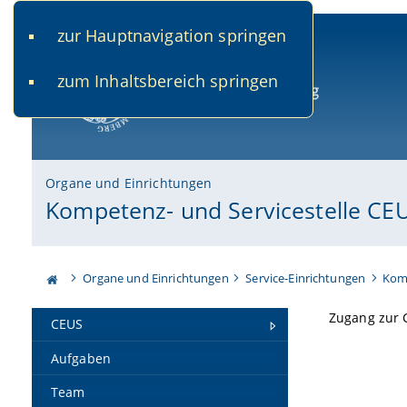
zur Hauptnavigation springen
www.uni-bamberg.de
univis.uni-bamberg.de
fis.u
zum Inhaltsbereich springen
Universität Bamberg
Organe und Einrichtungen
Kompetenz- und Servicestelle CE
Organe und Einrichtungen
Service-Einrichtungen
Komp
Zugang zur 
CEUS
Aufgaben
Team