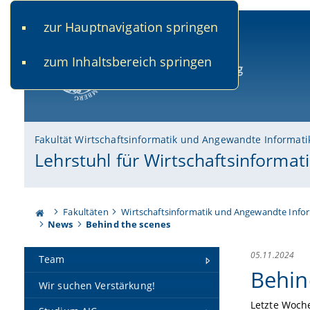
zur Hauptnavigation springen
www.uni-bamberg.de
univis.uni-bamberg.de
fis.u
zum Inhaltsbereich springen
Universität Bamberg
Fakultät Wirtschaftsinformatik und Angewandte Informati
Lehrstuhl für Wirtschaftsinformat
Fakultäten
Wirtschaftsinformatik und Angewandte Info
News
Behind the scenes
05.11.2024
Team
Behin
Wir suchen Verstärkung!
Letzte Woche