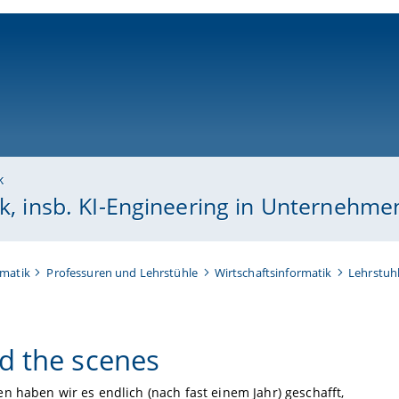
ni-bamberg.de
k
ik, insb. KI-Engineering in Unternehme
rmatik
Professuren und Lehrstühle
Wirtschaftsinformatik
Lehrstuhl
d the scenes
n haben wir es endlich (nach fast einem Jahr) geschafft,