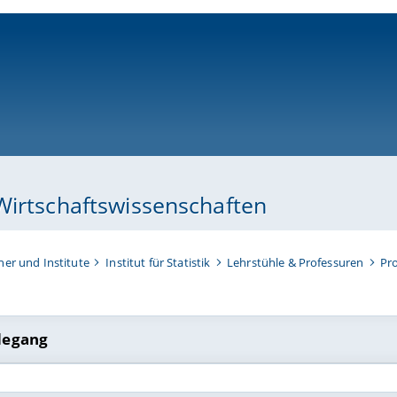
ni-bamberg.de
Wirtschaftswissenschaften
her und Institute
Institut für Statistik
Lehrstühle & Professuren
Pro
degang
ng