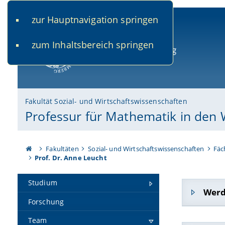
zur Hauptnavigation springen
www.uni-bamberg.de
univis.uni-bamberg.de
fis.u
zum Inhaltsbereich springen
Universität Bamberg
Fakultät Sozial- und Wirtschaftswissenschaften
Professur für Mathematik in den 
Fakultäten
Sozial- und Wirtschaftswissenschaften
Fäc
Prof. Dr. Anne Leucht
Studium
Wer
Forschung
Ausbildu
Team