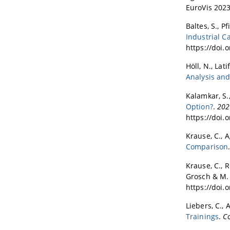
EuroVis 2023
SCAM 2
Baltes, S., P
ICSME 
Industrial C
Pacific
https://doi.
ICSME 
Höll, N., Lati
ICPC 2
Analysis and
Kalamkar, S.,
Option?
.
202
https://doi.
Krause, C., A
Comparison
Krause, C., Ri
Grosch & M. 
https://doi.
Liebers, C., 
Trainings
.
C