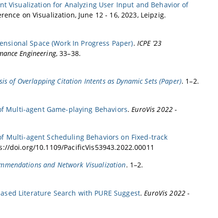
nt Visualization for Analyzing User Input and Behavior of
rence on Visualization, June 12 - 16, 2023, Leipzig.
mensional Space (Work In Progress Paper)
.
ICPE ’23
mance Engineering
, 33–38.
ysis of Overlapping Citation Intents as Dynamic Sets (Paper)
. 1–2.
 of Multi-agent Game-playing Behaviors
.
EuroVis 2022 -
of Multi-agent Scheduling Behaviors on Fixed-track
ps://doi.org/10.1109/PacificVis53943.2022.00011
commendations and Network Visualization
. 1–2.
-based Literature Search with PURE Suggest
.
EuroVis 2022 -