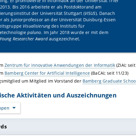
ling. Er promovierte in Informatik an der Universität Trier
 2013. Bis 2016 arbeitete er als Postdoktorand am
ierungsinstitut der Universität Stuttgart (
VISUS
). Danach
 er als Juniorprofessor an der Universität Duisburg-Essen
eitsgruppe
Visualisierung
des Instituts für
etechnologie
paluno
. Im Jahr 2018 wurde er mit dem
 Young Researcher Award
ausgezeichnet.
 im
Zentrum für innovative Anwendungen der Informatik
(ZIAI; seit
 im
Bamberg Center for Artificial Intelligence
(BaCAI; seit 11/23)
smitglied um Mitglied im Vorstand der
Bamberg Graduate School 
sche Aktivitäten und Auszeichnungen
appen
rds