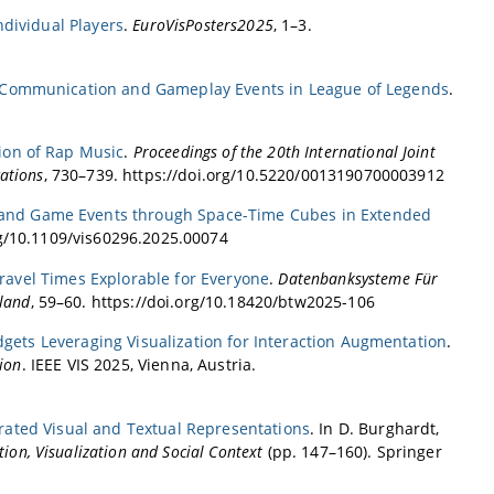
odularity and Code Coupling”
ndividual Players
.
EuroVisPosters2025
, 1–3.
m Communication and Gameplay Events in League of Legends
.
ion of Rap Music
.
Proceedings of the 20th International Joint
ations
, 730–739. https://doi.org/10.5220/0013190700003912
 and Game Events through Space-Time Cubes in Extended
rg/10.1109/vis60296.2025.00074
Travel Times Explorable for Everyone
.
Datenbanksysteme Für
hland
, 59–60. https://doi.org/10.18420/btw2025-106
dgets Leveraging Visualization for Interaction Augmentation
.
ion
. IEEE VIS 2025, Vienna, Austria.
grated Visual and Textual Representations
. In D. Burghardt,
ion, Visualization and Social Context
(pp. 147–160). Springer