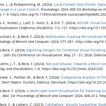
Vis 2018
nzer, L., & Redepenning, M. (2024).
Local Climate Data Stories: Data
17
hange in a Local Context
.
Proceedings: 2024 IEEE VIS Workshop on Vis
17
)
, 1–9. https://doi.org/10.1109/viz4climate-sustainability64680.20
T 2017
 F., Knittel, J., Latif, S., Koch, S., & Ertl, T. (2024).
ViSCitR: Visual 
17 (IEEE VIS)
Visualization Conference (PacificVis)
, 112–121. https://doi.org/10.11
2017
urzhals, K., & Beck, F. (2024).
MoViQuotes: Creating Personalized V
7
eedings of Mensch Und Computer 2024
, 577–581. https://doi.org/1
s 2017
 Beck, F. (2024).
Exploring Designs for Combined Visual Encoding 
017 ERA
 - 26th EG Conference on Visualization, May 27 - 31, 2024, Odens
Vis 2017
2017 Tool Track
ohns, J.-T., & Beck, F. (2024).
Not Just Alluvial: Towards a More Co
ing, and Visualization
, 1–8. https://doi.org/10.2312/vmv.20241202
16
016
rwal, S., Poddar, M., & Beck, F. (2024).
Comparative Analysis of Ti
2016
: Short Papers
. EuroVis, Odense, Denmark. https://doi.org/10.231
T 2016
& Beck, F. (2024).
A Multi-layer Event Visualization for Exploring U
016 Engineering Track
t
.
MuC ’24: Proceedings of Mensch Und Computer 2024
, 408–412. htt
Vis 2016 Visualization Notes
Beck, F., & Liebers, C. (2023).
CohExplore: Visually Supporting Stud
2016 Tool Track