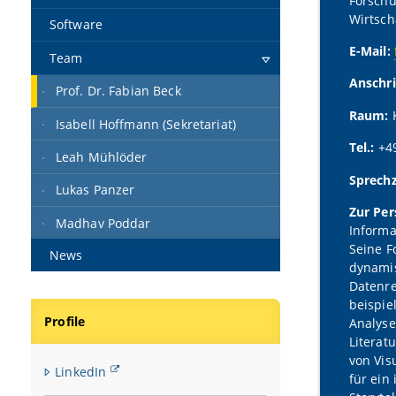
Forschu
Wirtsch
Software
E-Mail:
Team
Anschri
Prof. Dr. Fabian Beck
Raum:
Isabell Hoffmann (Sekretariat)
Tel.:
+4
Leah Mühlöder
Sprechz
Lukas Panzer
Zur Per
Madhav Poddar
Informa
Seine F
News
dynamis
Datenre
beispie
Profile
Analyse
Literat
von Vis
LinkedIn
für ein