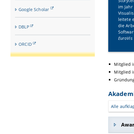
Storytel
im Jahr
Google Scholar
Visualis
leitete
die Arb
DBLP
Softwar
EuroVis
ORCID
Mitglied
Mitglied
Gründung
Akademi
Alle aufkl
Awa