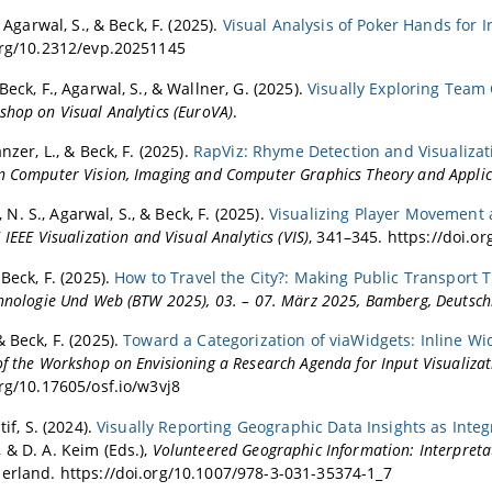
achbereich Graphische Datenverarbeitung
S 2022
ation award for the ESEC/FSE 2011 paper “On the Congruence of M
, Agarwal, S., & Beck, F. (2025).
Visual Analysis of Poker Hands for I
0
org/10.2312/evp.20251145
g Awards
 2020
Beck, F., Agarwal, S., & Wallner, G. (2025).
Visually Exploring Tea
016 Best Reviewer Award
20
shop on Visual Analytics (EuroVA)
.
19
9
anzer, L., & Beck, F. (2025).
RapViz: Rhyme Detection and Visualizat
n Computer Vision, Imaging and Computer Graphics Theory and Applic
T 2019
19 (IEEE VIS)
. S., Agarwal, S., & Beck, F. (2025).
Visualizing Player Movement
s 2019
IEEE Visualization and Visual Analytics (VIS)
, 341–345. https://doi.o
2019 RENE Track
 Beck, F. (2025).
How to Travel the City?: Making Public Transport 
Vis 2019
chnologie Und Web (BTW 2025), 03. – 07. März 2025, Bamberg, Deutsc
018
 Beck, F. (2025).
Toward a Categorization of viaWidgets: Inline Wi
T 2018
f the Workshop on Envisioning a Research Agenda for Input Visualizat
18 (IEEE VIS)
org/10.17605/osf.io/w3vj8
ro 2018 (Software Analytics Track)
tif, S. (2024).
Visually Reporting Geographic Data Insights as Inte
2018
 & D. A. Keim (Eds.),
Volunteered Geographic Information: Interpretat
s 2018
erland. https://doi.org/10.1007/978-3-031-35374-1_7