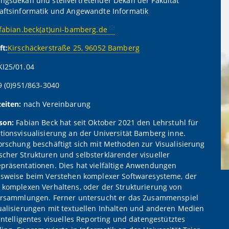
ngsdekan und stellvertretender Dekan der Fakultät
aftsinformatik und Angewandte Informatik
fabian.beck(at)uni-bamberg.de
ft:
Kirschäckerstraße 25, 96052 Bamberg
KI25/01.04
9 (0)951/863-3040
eiten:
nach Vereinbarung
son:
Fabian Beck hat seit Oktober 2021 den Lehrstuhl für
tionsvisualisierung an der Universität Bamberg inne.
orschung beschäftigt sich mit Methoden zur Visualisierung
cher Strukturen und selbsterklärender visueller
präsentationen. Dies hat vielfältige Anwendungen
lsweise beim Verstehen komplexer Softwaresysteme, der
 komplexen Verhaltens, oder der Strukturierung von
ursammlungen. Ferner untersucht er das Zusammenspiel
ualisierungen mit textuellen Inhalten und anderen Medien
 intelligentes visuelles Reporting und datengestütztes