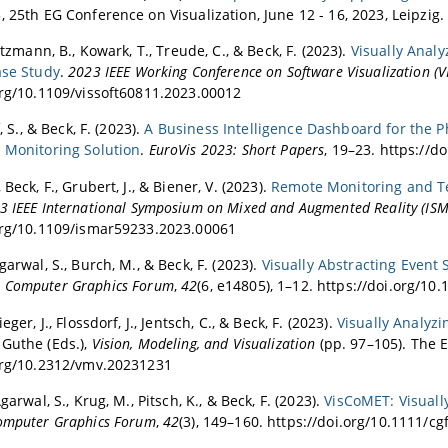
, 25th EG Conference on Visualization, June 12 - 16, 2023, Leipzig
015 Tool Track
fitzmann, B., Kowark, T., Treude, C., & Beck, F. (2023).
Visually Anal
2015 ERA
ase Study
.
2023 IEEE Working Conference on Software Visualization (V
Vis 2015 Visualization Notes
org/10.1109/vissoft60811.2023.00012
2014 ERA
f, S., & Beck, F. (2023).
A Business Intelligence Dashboard for the P
014 ERA
 Monitoring Solution
.
EuroVis 2023: Short Papers
, 19–23. https://d
 Beck, F., Grubert, J., & Biener, V. (2023).
Remote Monitoring and Tel
3 IEEE International Symposium on Mixed and Augmented Reality (IS
org/10.1109/ismar59233.2023.00061
garwal, S., Burch, M., & Beck, F. (2023).
Visually Abstracting Event
.
Computer Graphics Forum
,
42
(6, e14805), 1–12. https://doi.org/10
eger, J., Flossdorf, J., Jentsch, C., & Beck, F. (2023).
Visually Analyzi
Guthe (Eds.),
Vision, Modeling, and Visualization
(pp. 97–105). The 
org/10.2312/vmv.20231231
Agarwal, S., Krug, M., Pitsch, K., & Beck, F. (2023).
VisCoMET: Visuall
omputer Graphics Forum
,
42
(3), 149–160. https://doi.org/10.1111/cg