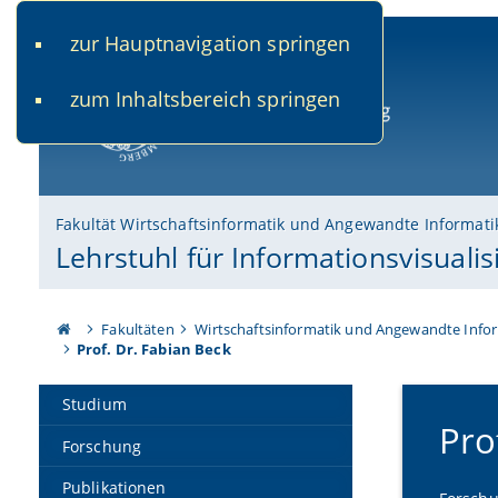
zur Hauptnavigation springen
www.uni-bamberg.de
univis.uni-bamberg.de
fis.u
zum Inhaltsbereich springen
Universität Bamberg
Fakultät Wirtschaftsinformatik und Angewandte Informati
Lehrstuhl für Informationsvisuali
Fakultäten
Wirtschaftsinformatik und Angewandte Info
Prof. Dr. Fabian Beck
Studium
Pro
Forschung
Publikationen