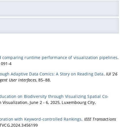
rttemberg Stiftung
phics
(since 2023)
2004 (
Bundeswettbewerb Informatik
):
Preisträger
(secondary
d comparing runtime performance of visualization pipelines
.
1091-4
izations"
rough Adaptive Data Comics: A Story on Reading Data
.
IUI ’26
gent User Interfaces
, 85–88.
 Literature Search with PURE suggest”
re Performance" (VSSP 2018)
ered Set Intersection Graphs”
ducation on Biodiversity through Visualizing Spatial Co-
 Visualization, June 2 - 6, 2025, Luxembourg City,
Variations along Software Versions”
loration with Keyword-controlled Rankings
.
IEEE Transactions
9/TVCG.2024.3456199