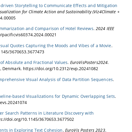
-driven Storytelling to Communicate Effects and Mitigation
ualization for Climate Action and Sustainability (Viz4Climate +
24.00005
Summarization and Comparison of Hotel Reviews
.
2024 IEEE
09/pacificvis60374.2024.00021
isual Quotes Capturing the Moods and Vibes of a Movie
.
0.1145/3670653.3677473
of Absolute and Fractional Values
.
EuroVisPosters2024
.
e, Denmark. https://doi.org/10.2312/evp.20241082
mprehensive Visual Analysis of Data Partition Sequences
.
meline-based Visualizations for Dynamic Overlapping Sets
.
2/evs.20241074
ser Search Patterns in Literature Discovery with
ps://doi.org/10.1145/3670653.3677502
ents in Exploring Text Cohesion
.
EuroVis Posters 2023
.