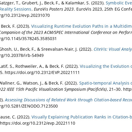
Satzger, T., Grubert, J., Beck, F., & Kalamkar, S. (2023).
Symbolic Eve
eality Sessions
.
EuroVis Posters 2023
. EuroVis 2023, 25th EG Confe
org/10.2312/evp.20231070
 Beck, F. (2023).
Visualizing Runtime Evolution Paths in a Multidi
ompanion of the 2023 ACM/SPEC International Conference on Perfor
org/10.1145/3578245.3585031
Ghosh, U., Beck, F., & Sreevalsan-Nair, J. (2022).
CiteVis: Visual Anal
org/10.20378/irb-54949
Latif, S., Rothweiler, A., & Beck, F. (2022).
Visualizing the Evolution
25. https://doi.org/10.2312/EVP.20221111
Wallner, G., Watson, J., & Beck, F. (2022).
Spatio-temporal Analysis 
22 IEEE 15th Pacific Visualization Symposium (PacificVis)
, 21–30. htt
2).
Assessing Discussions of Related Work through Citation-based Re
.org/10.5281/ZENODO.7123500
rause, C. (2022).
Visually Explaining Publication Ranks in Citation
. https://doi.org/10.2312/evp.20221110