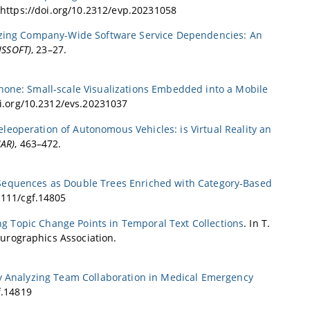
. https://doi.org/10.2312/evp.20231058
yzing Company-Wide Software Service Dependencies: An
ISSOFT)
, 23–27.
hone: Small-scale Visualizations Embedded into a Mobile
oi.org/10.2312/evs.20231037
eoperation of Autonomous Vehicles: is Virtual Reality an
MAR)
, 463–472.
 Sequences as Double Trees Enriched with Category‐Based
.1111/cgf.14805
ng Topic Change Points in Temporal Text Collections
. In T.
Eurographics Association.
y Analyzing Team Collaboration in Medical Emergency
f.14819