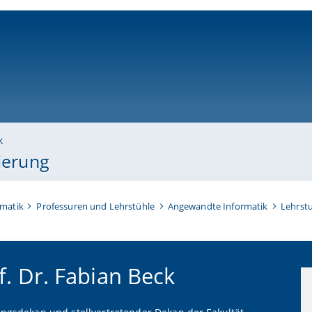
ni-bamberg.de
k
sierung
rmatik
Professuren und Lehrstühle
Angewandte Informatik
Lehrstu
f. Dr. Fabian Beck