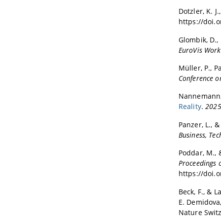
GI - F
IEEE VI
Public
Dotzler, K. J.
GD 202
https://doi.
Reviewin
EuroVA
Glombik, D., 
BDVA 2
NIP 20
EuroVis Work
VMV 20
GD 201
Müller, P., P
Conference o
VISSOF
VAST 20
Nannemann, N
EuroVi
Reality
.
2025 
SANER 
Panzer, L., &
Pacific
Business, Te
BDVA 2
Poddar, M., &
VISSOF
Proceedings o
VAST 20
https://doi.
Euromic
Beck, F., & La
ETVIS 
E. Demidova,
EuroVi
Nature Switz