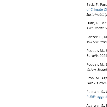
Pacific
Beck, F., Pa
VEM 20
of Climate C
VMV 20
Sustainability
VISSOF
Huth, F., Beck,
VAST 20
17th Pacific 
ICSME 
Panzer, L., K
GD 201
MuC’24: Proc
EuroVi
Poddar, M., &
ICPC 2
EuroVis 2024
Pacific
SANER 
Poddar, M., S
Vision, Model
VEM 20
BDVA 2
Pron, M., Aga
ICSME 
EuroVis 2024
VISSOF
Rabsahl, S., 
SCAM 2
PUREsugges
Pacific
Agarwal, S., 
SANER 