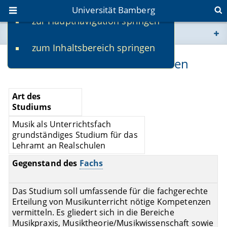
Universität Bamberg
zur Hauptnavigation springen
Sie befinden sich hier:
zum Inhaltsbereich springen
www.uni-bamberg.de
Musik - Lehramt an Realschulen
univis.uni-bamberg.de
Art des
fis.uni-bamberg.de
Studiums
Musik als Unterrichtsfach
grundständiges Studium für das
Lehramt an Realschulen
Gegenstand des
Fachs
Das Studium soll umfassende für die fachgerechte
Erteilung von Musikunterricht nötige Kompetenzen
vermitteln. Es gliedert sich in die Bereiche
Musikpraxis, Musiktheorie/Musikwissenschaft sowie