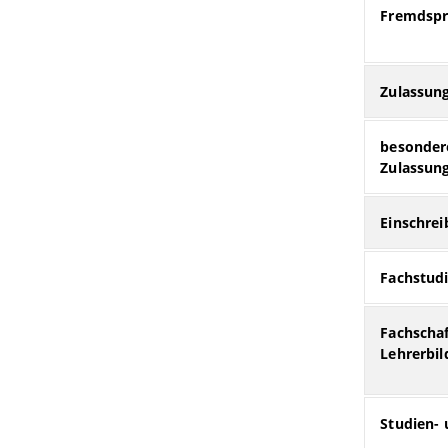
Fremdspr
Zulassun
besonder
Zulassun
Einschre
Fachstud
Fachschaf
Lehrerbil
Studien-