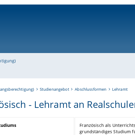
ni-bamberg.de
htigung)
gangsberechtigung)
Studienangebot
Abschlussformen
Lehramt
ösisch - Lehramt an Realschule
Studiums
Französisch als Unterricht
grundständiges Studium f