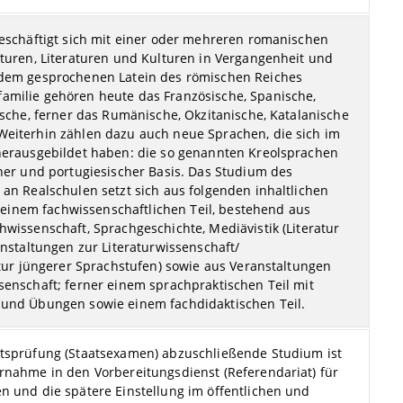
beschäftigt sich mit einer oder mehreren romanischen
kturen, Literaturen und Kulturen in Vergangenheit und
 dem gesprochenen Latein des römischen Reiches
milie gehören heute das Französische, Spanische,
ische, ferner das Rumänische, Okzitanische, Katalanische
eiterhin zählen dazu auch neue Sprachen, die sich im
herausgebildet haben: die so genannten Kreolsprachen
cher und portugiesischer Basis. Das Studium des
an Realschulen setzt sich aus folgenden inhaltlichen
nem fachwissenschaftlichen Teil, bestehend aus
wissenschaft, Sprachgeschichte, Mediävistik (Literatur
anstaltungen zur Literaturwissenschaft/
atur jüngerer Sprachstufen) sowie aus Veranstaltungen
senschaft; ferner einem sprachpraktischen Teil mit
 und Übungen sowie einem fachdidaktischen Teil.
tsprüfung (Staatsexamen) abzuschließende Studium ist
rnahme in den Vorbereitungsdienst (Referendariat) für
n und die spätere Einstellung im öffentlichen und