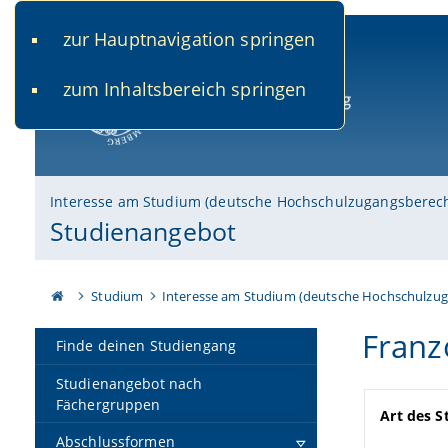
zur Hauptnavigation springen
www.uni-bamberg.de
univis.uni-bamberg.de
fis.u
zum Inhaltsbereich springen
Universität Bamberg
Interesse am Studium (deutsche Hochschulzugangsberec
Studienangebot
Studium
Interesse am Studium (deutsche Hochschulzu
Franz
Finde deinen Studiengang
Studienangebot nach
Fächergruppen
Art des 
Abschlussformen