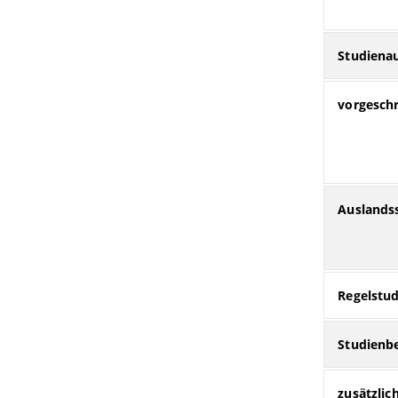
Studiena
vorgeschr
Auslands
Regelstud
Studienb
zusätzlic