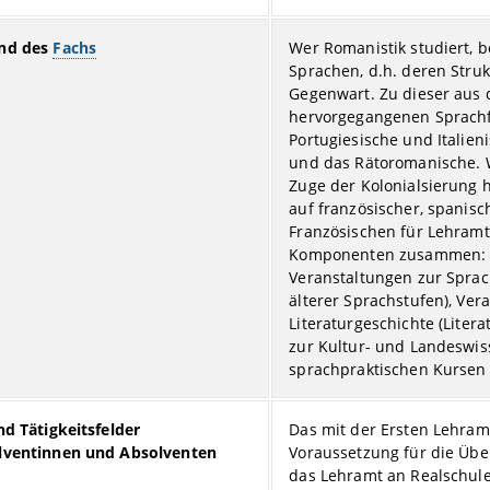
nd des
Fachs
Wer Romanistik studiert, 
Sprachen, d.h. deren Stru
Gegenwart. Zu dieser aus
hervorgegangenen Sprachfa
Portugiesische und Italien
und das Rätoromanische. W
Zuge der Kolonialsierung 
auf französischer, spanis
Französischen für Lehramt 
Komponenten zusammen: ei
Veranstaltungen zur Sprach
älterer Sprachstufen), Ver
Literaturgeschichte (Liter
zur Kultur- und Landeswis
sprachpraktischen Kursen
nd Tätigkeitsfelder
Das mit der Ersten Lehram
lventinnen und Absolventen
Voraussetzung für die Übe
das Lehramt an Realschule