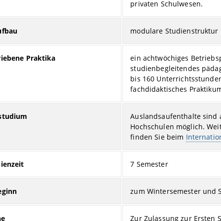
privaten Schulwesen.
ufbau
modulare Studienstruktur 
iebene Praktika
ein achtwöchiges Betriebs
studienbegleitendes päda
bis 160 Unterrichtsstunde
fachdidaktisches Praktiku
studium
Auslandsaufenthalte sind
Hochschulen möglich. Wei
finden Sie beim
Internatio
ienzeit
7 Semester
eginn
zum Wintersemester und 
he
Zur Zulassung zur Ersten 