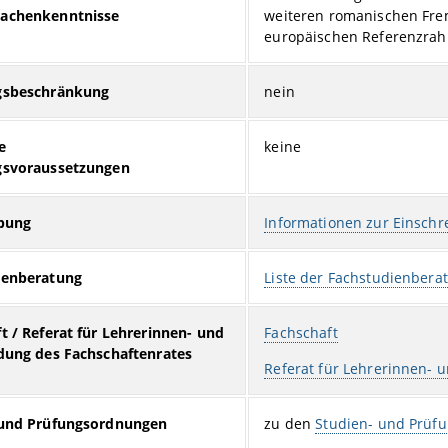
achenkenntnisse
weiteren romanischen Fr
europäischen Referenzra
gsbeschränkung
nein
e
keine
gsvoraussetzungen
ibung
Informationen zur Einschr
ienberatung
Liste der Fachstudienbera
t / Referat für Lehrerinnen- und
Fachschaft
dung des Fachschaftenrates
Referat für Lehrerinnen- 
 und Prüfungsordnungen
zu den
Studien- und Prüf